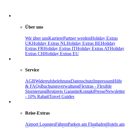
Über uns
Wir über uns
Karriere
Partner werden
Holiday Extras
UK
Holiday Extras NL
Holiday Extras BE
Holiday
Extras FR
Holiday Extras IT
Holiday Extras AT
Holiday
Extras CH
Holiday Extras EU
Service
AGB
Widerrufsbelehrung
Datenschutz
Impressum
Hilfe
& FAQs
Buchungsverwaltung
Flextras - Flexible
Stornierung
Bestpreis Garantie
Kontakt
Presse
Newsletter
- 10% Rabatt
Travel Guides
Reise-Extras
Airport Lounges
Fähren
Parken am Flughafen
Hotels am