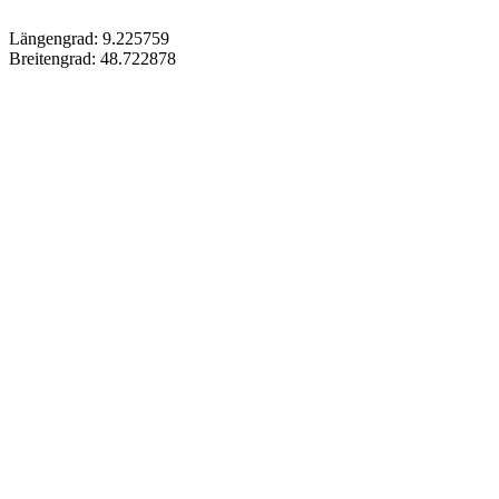
Längengrad: 9.225759
Breitengrad: 48.722878