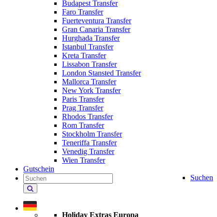
Budapest Transfer
Faro Transfer
Fuerteventura Transfer
Gran Canaria Transfer
Hurghada Transfer
Istanbul Transfer
Kreta Transfer
Lissabon Transfer
London Stansted Transfer
Mallorca Transfer
New York Transfer
Paris Transfer
Prag Transfer
Rhodos Transfer
Rom Transfer
Stockholm Transfer
Teneriffa Transfer
Venedig Transfer
Wien Transfer
Gutschein
Suchen
Holiday
Extras
durchsuchen
Holiday Extras Europa