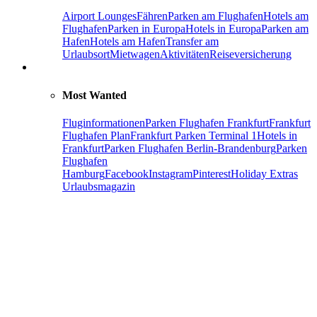
Airport Lounges
Fähren
Parken am Flughafen
Hotels am
Flughafen
Parken in Europa
Hotels in Europa
Parken am
Hafen
Hotels am Hafen
Transfer am
Urlaubsort
Mietwagen
Aktivitäten
Reiseversicherung
Most Wanted
Fluginformationen
Parken Flughafen Frankfurt
Frankfurt
Flughafen Plan
Frankfurt Parken Terminal 1
Hotels in
Frankfurt
Parken Flughafen Berlin-Brandenburg
Parken
Flughafen
Hamburg
Facebook
Instagram
Pinterest
Holiday Extras
Urlaubsmagazin