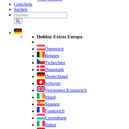
Gutschein
Suchen
Holiday
Extras
durchsuchen
Holiday Extras Europa
Österreich
Belgien
Tschechien
Dänemark
Deutschland
Schweiz
Vereinigtes Königreich
Irland
Spanien
Frankreich
Luxemburg
Italien