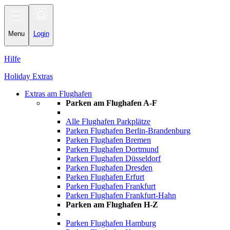
Toggle
navigation
Menu
Login
Hilfe
Holiday Extras
Extras am Flughafen
Parken am Flughafen A-F
Alle Flughafen Parkplätze
Parken Flughafen Berlin-Brandenburg
Parken Flughafen Bremen
Parken Flughafen Dortmund
Parken Flughafen Düsseldorf
Parken Flughafen Dresden
Parken Flughafen Erfurt
Parken Flughafen Frankfurt
Parken Flughafen Frankfurt-Hahn
Parken am Flughafen H-Z
Parken Flughafen Hamburg