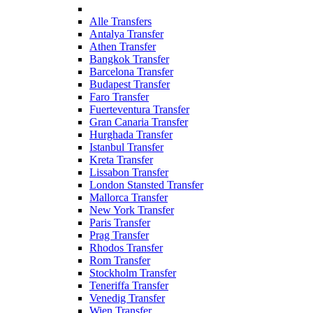
Alle Transfers
Antalya Transfer
Athen Transfer
Bangkok Transfer
Barcelona Transfer
Budapest Transfer
Faro Transfer
Fuerteventura Transfer
Gran Canaria Transfer
Hurghada Transfer
Istanbul Transfer
Kreta Transfer
Lissabon Transfer
London Stansted Transfer
Mallorca Transfer
New York Transfer
Paris Transfer
Prag Transfer
Rhodos Transfer
Rom Transfer
Stockholm Transfer
Teneriffa Transfer
Venedig Transfer
Wien Transfer