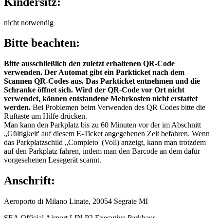
Kindersitz:
nicht notwendig
Bitte beachten:
Bitte ausschließlich den zuletzt erhaltenen QR-Code
verwenden. Der Automat gibt ein Parkticket nach dem
Scannen QR-Codes aus. Das Parkticket entnehmen und die
Schranke öffnet sich. Wird der QR-Code vor Ort nicht
verwendet, können entstandene Mehrkosten nicht erstattet
werden.
Bei Problemen beim Verwenden des QR Codes bitte die
Ruftaste um Hilfe drücken.
Man kann den Parkplatz bis zu 60 Minuten vor der im Abschnitt
„Gültigkeit' auf diesem E-Ticket angegebenen Zeit befahren. Wenn
das Parkplatzschild „Completo' (Voll) anzeigt, kann man trotzdem
auf den Parkplatz fahren, indem man den Barcode an dem dafür
vorgesehenen Lesegerät scannt.
Anschrift:
Aeroporto di Milano Linate, 20054 Segrate MI
SEA Official Airport LIN P2 Executive Parkhaus