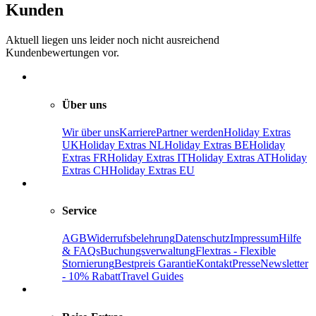
Kunden
Aktuell liegen uns leider noch nicht ausreichend
Kundenbewertungen vor.
Über uns
Wir über uns
Karriere
Partner werden
Holiday Extras
UK
Holiday Extras NL
Holiday Extras BE
Holiday
Extras FR
Holiday Extras IT
Holiday Extras AT
Holiday
Extras CH
Holiday Extras EU
Service
AGB
Widerrufsbelehrung
Datenschutz
Impressum
Hilfe
& FAQs
Buchungsverwaltung
Flextras - Flexible
Stornierung
Bestpreis Garantie
Kontakt
Presse
Newsletter
- 10% Rabatt
Travel Guides