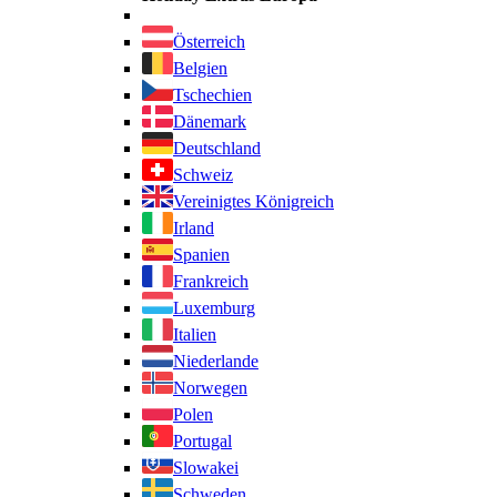
Österreich
Belgien
Tschechien
Dänemark
Deutschland
Schweiz
Vereinigtes Königreich
Irland
Spanien
Frankreich
Luxemburg
Italien
Niederlande
Norwegen
Polen
Portugal
Slowakei
Schweden