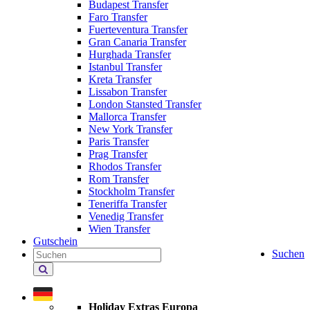
Budapest Transfer
Faro Transfer
Fuerteventura Transfer
Gran Canaria Transfer
Hurghada Transfer
Istanbul Transfer
Kreta Transfer
Lissabon Transfer
London Stansted Transfer
Mallorca Transfer
New York Transfer
Paris Transfer
Prag Transfer
Rhodos Transfer
Rom Transfer
Stockholm Transfer
Teneriffa Transfer
Venedig Transfer
Wien Transfer
Gutschein
Suchen
Holiday
Extras
durchsuchen
Holiday Extras Europa