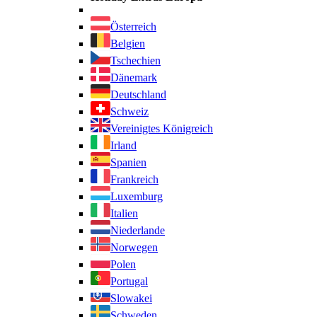
Österreich
Belgien
Tschechien
Dänemark
Deutschland
Schweiz
Vereinigtes Königreich
Irland
Spanien
Frankreich
Luxemburg
Italien
Niederlande
Norwegen
Polen
Portugal
Slowakei
Schweden