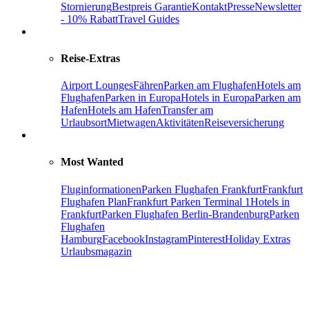
Stornierung
Bestpreis Garantie
Kontakt
Presse
Newsletter
- 10% Rabatt
Travel Guides
Reise-Extras
Airport Lounges
Fähren
Parken am Flughafen
Hotels am
Flughafen
Parken in Europa
Hotels in Europa
Parken am
Hafen
Hotels am Hafen
Transfer am
Urlaubsort
Mietwagen
Aktivitäten
Reiseversicherung
Most Wanted
Fluginformationen
Parken Flughafen Frankfurt
Frankfurt
Flughafen Plan
Frankfurt Parken Terminal 1
Hotels in
Frankfurt
Parken Flughafen Berlin-Brandenburg
Parken
Flughafen
Hamburg
Facebook
Instagram
Pinterest
Holiday Extras
Urlaubsmagazin