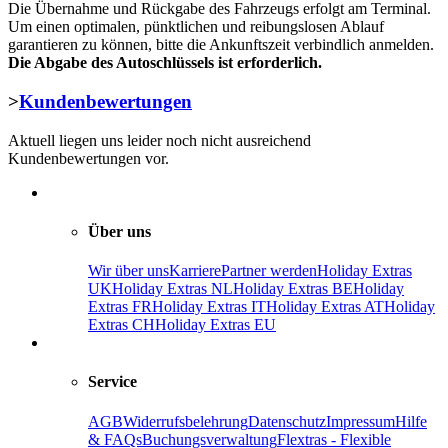
Die Übernahme und Rückgabe des Fahrzeugs erfolgt am Terminal.
Um einen optimalen, pünktlichen und reibungslosen Ablauf
garantieren zu können, bitte die Ankunftszeit verbindlich anmelden.
Die Abgabe des Autoschlüssels ist erforderlich.
>
Kundenbewertungen
Aktuell liegen uns leider noch nicht ausreichend
Kundenbewertungen vor.
Über uns
Wir über uns
Karriere
Partner werden
Holiday Extras
UK
Holiday Extras NL
Holiday Extras BE
Holiday
Extras FR
Holiday Extras IT
Holiday Extras AT
Holiday
Extras CH
Holiday Extras EU
Service
AGB
Widerrufsbelehrung
Datenschutz
Impressum
Hilfe
& FAQs
Buchungsverwaltung
Flextras - Flexible