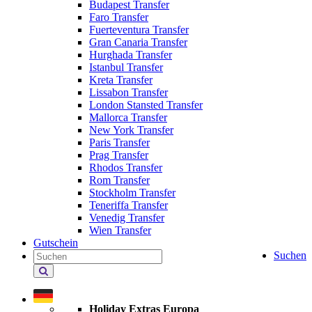
Budapest Transfer
Faro Transfer
Fuerteventura Transfer
Gran Canaria Transfer
Hurghada Transfer
Istanbul Transfer
Kreta Transfer
Lissabon Transfer
London Stansted Transfer
Mallorca Transfer
New York Transfer
Paris Transfer
Prag Transfer
Rhodos Transfer
Rom Transfer
Stockholm Transfer
Teneriffa Transfer
Venedig Transfer
Wien Transfer
Gutschein
Suchen
Holiday
Extras
durchsuchen
Holiday Extras Europa