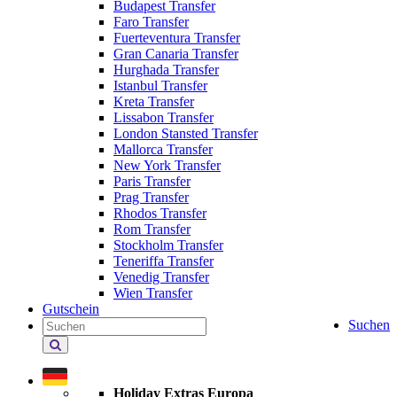
Budapest Transfer
Faro Transfer
Fuerteventura Transfer
Gran Canaria Transfer
Hurghada Transfer
Istanbul Transfer
Kreta Transfer
Lissabon Transfer
London Stansted Transfer
Mallorca Transfer
New York Transfer
Paris Transfer
Prag Transfer
Rhodos Transfer
Rom Transfer
Stockholm Transfer
Teneriffa Transfer
Venedig Transfer
Wien Transfer
Gutschein
Suchen
Holiday
Extras
durchsuchen
Holiday Extras Europa