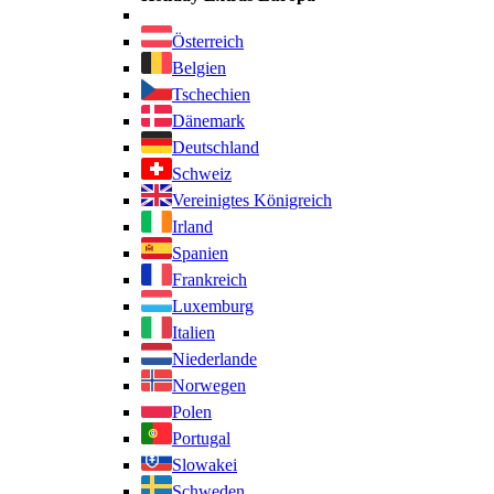
Österreich
Belgien
Tschechien
Dänemark
Deutschland
Schweiz
Vereinigtes Königreich
Irland
Spanien
Frankreich
Luxemburg
Italien
Niederlande
Norwegen
Polen
Portugal
Slowakei
Schweden