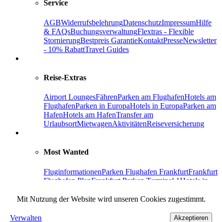
Service
AGB
Widerrufsbelehrung
Datenschutz
Impressum
Hilfe
& FAQs
Buchungsverwaltung
Flextras - Flexible
Stornierung
Bestpreis Garantie
Kontakt
Presse
Newsletter
- 10% Rabatt
Travel Guides
Reise-Extras
Airport Lounges
Fähren
Parken am Flughafen
Hotels am
Flughafen
Parken in Europa
Hotels in Europa
Parken am
Hafen
Hotels am Hafen
Transfer am
Urlaubsort
Mietwagen
Aktivitäten
Reiseversicherung
Most Wanted
Fluginformationen
Parken Flughafen Frankfurt
Frankfurt
Flughafen Plan
Frankfurt Parken Terminal 1
Hotels in
Frankfurt
Parken Flughafen Berlin-Brandenburg
Parken
Flughafen
Mit Nutzung der Website wird unseren Cookies zugestimmt.
Hamburg
Facebook
Instagram
Pinterest
Holiday Extras
Urlaubsmagazin
Verwalten
Akzeptieren