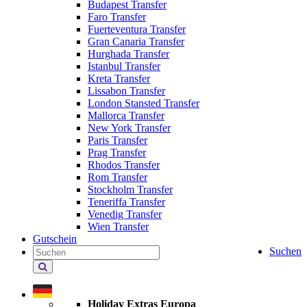
Budapest Transfer
Faro Transfer
Fuerteventura Transfer
Gran Canaria Transfer
Hurghada Transfer
Istanbul Transfer
Kreta Transfer
Lissabon Transfer
London Stansted Transfer
Mallorca Transfer
New York Transfer
Paris Transfer
Prag Transfer
Rhodos Transfer
Rom Transfer
Stockholm Transfer
Teneriffa Transfer
Venedig Transfer
Wien Transfer
Gutschein
Suchen
Holiday
Extras
durchsuchen
Holiday Extras Europa