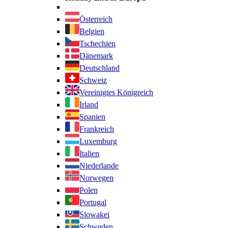
Österreich
Belgien
Tschechien
Dänemark
Deutschland
Schweiz
Vereinigtes Königreich
Irland
Spanien
Frankreich
Luxemburg
Italien
Niederlande
Norwegen
Polen
Portugal
Slowakei
Schweden