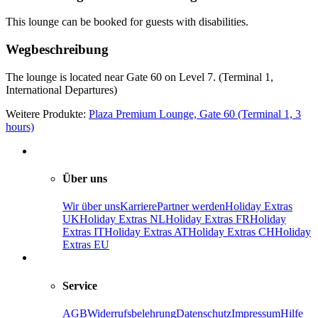
This lounge can be booked for guests with disabilities.
Wegbeschreibung
The lounge is located near Gate 60 on Level 7. (Terminal 1,
International Departures)
Weitere Produkte:
Plaza Premium Lounge, Gate 60 (Terminal 1, 3
hours)
Über uns
Wir über uns
Karriere
Partner werden
Holiday Extras
UK
Holiday Extras NL
Holiday Extras FR
Holiday
Extras IT
Holiday Extras AT
Holiday Extras CH
Holiday
Extras EU
Service
AGB
Widerrufsbelehrung
Datenschutz
Impressum
Hilfe