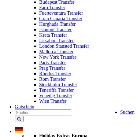
Budapest Transfer
Faro Transfer
Fuerteventura Transfer
Gran Canaria Transfer
Hurghada Transfer
Istanbul Transfer
Kreta Transfer
Lissabon Transfer
London Stansted Transfer
Mallorca Transfer
New York Transfer
Paris Transfer
Prag Transfer
Rhodos Transfer
Rom Transfer
Stockholm Transfer
Teneriffa Transfer
Venedig Transfer
Wien Transfer
Gutschein
Suchen
Holiday Extras durchsuchen
Holiday Extras Europa