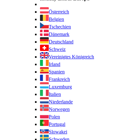
Österreich
Belgien
Tschechien
Dänemark
Deutschland
Schweiz
Vereinigtes Königreich
Irland
Spanien
Frankreich
Luxemburg
Italien
Niederlande
Norwegen
Polen
Portugal
Slowakei
Schweden