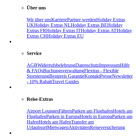
Über uns
Wir über uns
Karriere
Partner werden
Holiday Extras
UK
Holiday Extras NL
Holiday Extras BE
Holiday
Extras FR
Holiday Extras IT
Holiday Extras AT
Holiday
Extras CH
Holiday Extras EU
Service
AGB
Widerrufsbelehrung
Datenschutz
Impressum
Hilfe
& FAQs
Buchungsverwaltung
Flextras - Flexible
Stornierung
Bestpreis Garantie
Kontakt
Presse
Newsletter
- 10% Rabatt
Travel Guides
Reise-Extras
Airport Lounges
Fähren
Parken am Flughafen
Hotels am
Flughafen
Parken in Europa
Hotels in Europa
Parken am
Hafen
Hotels am Hafen
Transfer am
Urlaubsort
Mietwagen
Aktivitäten
Reiseversicherung