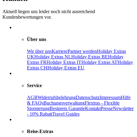
Aktuell liegen uns leider noch nicht ausreichend
Kundenbewertungen vor.
Über uns
Wir über uns
Karriere
Partner werden
Holiday Extras
UK
Holiday Extras NL
Holiday Extras BE
Holiday
Extras FR
Holiday Extras IT
Holiday Extras AT
Holiday
Extras CH
Holiday Extras EU
Service
AGB
Widerrufsbelehrung
Datenschutz
Impressum
Hilfe
& FAQs
Buchungsverwaltung
Flextras - Flexible
Stornierung
Bestpreis Garantie
Kontakt
Presse
Newsletter
- 10% Rabatt
Travel Guides
Reise-Extras