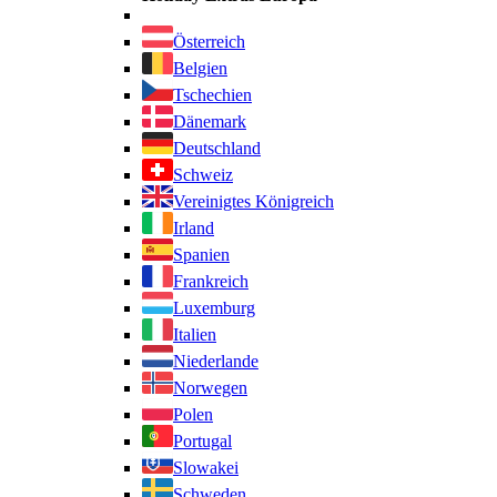
Österreich
Belgien
Tschechien
Dänemark
Deutschland
Schweiz
Vereinigtes Königreich
Irland
Spanien
Frankreich
Luxemburg
Italien
Niederlande
Norwegen
Polen
Portugal
Slowakei
Schweden