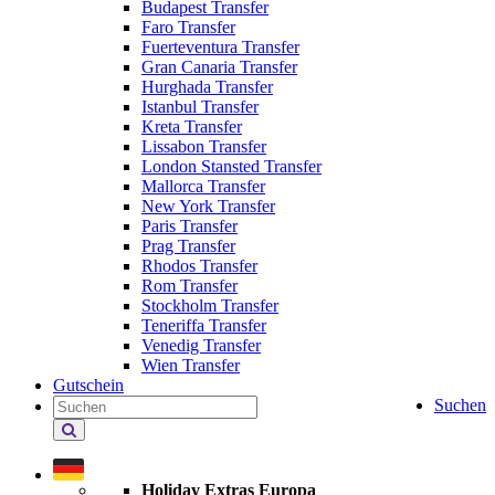
Budapest Transfer
Faro Transfer
Fuerteventura Transfer
Gran Canaria Transfer
Hurghada Transfer
Istanbul Transfer
Kreta Transfer
Lissabon Transfer
London Stansted Transfer
Mallorca Transfer
New York Transfer
Paris Transfer
Prag Transfer
Rhodos Transfer
Rom Transfer
Stockholm Transfer
Teneriffa Transfer
Venedig Transfer
Wien Transfer
Gutschein
Suchen
Holiday
Extras
durchsuchen
Holiday Extras Europa