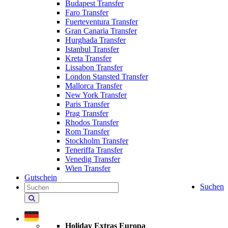
Budapest Transfer
Faro Transfer
Fuerteventura Transfer
Gran Canaria Transfer
Hurghada Transfer
Istanbul Transfer
Kreta Transfer
Lissabon Transfer
London Stansted Transfer
Mallorca Transfer
New York Transfer
Paris Transfer
Prag Transfer
Rhodos Transfer
Rom Transfer
Stockholm Transfer
Teneriffa Transfer
Venedig Transfer
Wien Transfer
Gutschein
Suchen
Holiday Extras durchsuchen
Holiday Extras Europa