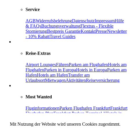
Service
AGB
Widerrufsbelehrung
Datenschutz
Impressum
Hilfe
& FAQs
Buchungsverwaltung
Flextras - Flexible
Stornierung
Bestpreis Garantie
Kontakt
Presse
Newsletter
- 10% Rabatt
Travel Guides
Reise-Extras
Airport Lounges
Fähren
Parken am Flughafen
Hotels am
Flughafen
Parken in Europa
Hotels in Europa
Parken am
Hafen
Hotels am Hafen
Transfer am
Urlaubsort
Mietwagen
Aktivitäten
Reiseversicherung
Most Wanted
Fluginformationen
Parken Flughafen Frankfurt
Frankfurt
Flughafen Plan
Frankfurt Parken Terminal 1
Hotels in
Frankfurt
Parken Flughafen Berlin-Brandenburg
Parken
Flughafen
Mit Nutzung der Website wird unseren Cookies zugestimmt.
Hamburg
Facebook
Instagram
Pinterest
Holiday Extras