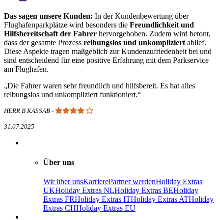
Das sagen unsere Kunden:
In der Kundenbewertung über
Flughafenparkplätze wird besonders die
Freundlichkeit und
Hilfsbereitschaft der Fahrer
hervorgehoben. Zudem wird betont,
dass der gesamte Prozess
reibungslos und unkompliziert
ablief.
Diese Aspekte tragen maßgeblich zur Kundenzufriedenheit bei und
sind entscheidend für eine positive Erfahrung mit dem Parkservice
am Flughafen.
Die Fahrer waren sehr freundlich und hilfsbereit. Es hat alles
reibungslos und unkompliziert funktioniert.
HERR B KASSAB
-
31.07.2025
Über uns
Wir über uns
Karriere
Partner werden
Holiday Extras
UK
Holiday Extras NL
Holiday Extras BE
Holiday
Extras FR
Holiday Extras IT
Holiday Extras AT
Holiday
Extras CH
Holiday Extras EU