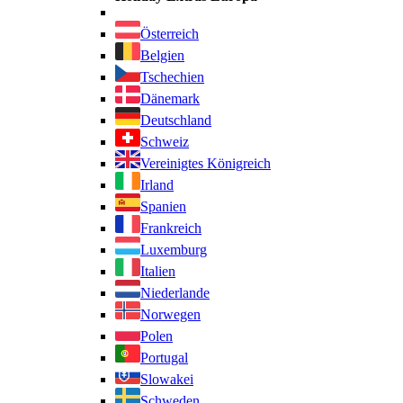
Österreich
Belgien
Tschechien
Dänemark
Deutschland
Schweiz
Vereinigtes Königreich
Irland
Spanien
Frankreich
Luxemburg
Italien
Niederlande
Norwegen
Polen
Portugal
Slowakei
Schweden