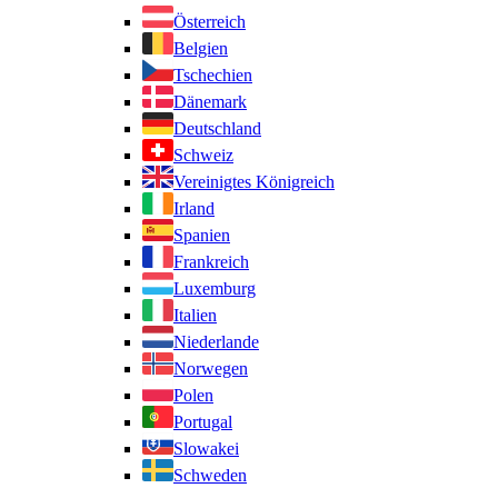
Österreich
Belgien
Tschechien
Dänemark
Deutschland
Schweiz
Vereinigtes Königreich
Irland
Spanien
Frankreich
Luxemburg
Italien
Niederlande
Norwegen
Polen
Portugal
Slowakei
Schweden