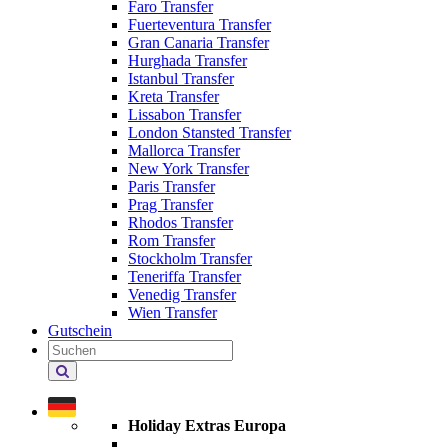
Faro Transfer
Fuerteventura Transfer
Gran Canaria Transfer
Hurghada Transfer
Istanbul Transfer
Kreta Transfer
Lissabon Transfer
London Stansted Transfer
Mallorca Transfer
New York Transfer
Paris Transfer
Prag Transfer
Rhodos Transfer
Rom Transfer
Stockholm Transfer
Teneriffa Transfer
Venedig Transfer
Wien Transfer
Gutschein
Holiday Extras durchsuchen
Holiday Extras Europa