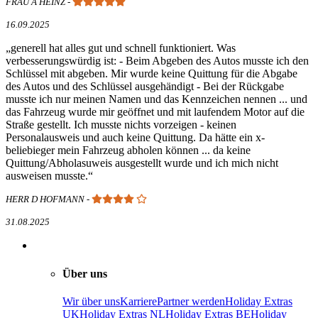
FRAU A HEINZ
-
16.09.2025
generell hat alles gut und schnell funktioniert. Was
verbesserungswürdig ist: - Beim Abgeben des Autos musste ich den
Schlüssel mit abgeben. Mir wurde keine Quittung für die Abgabe
des Autos und des Schlüssel ausgehändigt - Bei der Rückgabe
musste ich nur meinen Namen und das Kennzeichen nennen ... und
das Fahrzeug wurde mir geöffnet und mit laufendem Motor auf die
Straße gestellt. Ich musste nichts vorzeigen - keinen
Personalausweis und auch keine Quittung. Da hätte ein x-
beliebieger mein Fahrzeug abholen können ... da keine
Quittung/Abholasuweis ausgestellt wurde und ich mich nicht
ausweisen musste.
HERR D HOFMANN
-
31.08.2025
Über uns
Wir über uns
Karriere
Partner werden
Holiday Extras
UK
Holiday Extras NL
Holiday Extras BE
Holiday