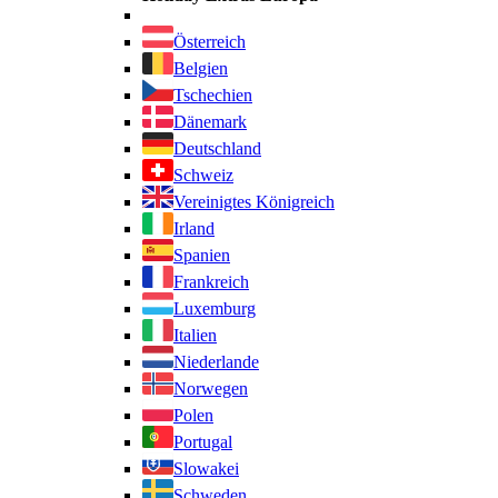
Österreich
Belgien
Tschechien
Dänemark
Deutschland
Schweiz
Vereinigtes Königreich
Irland
Spanien
Frankreich
Luxemburg
Italien
Niederlande
Norwegen
Polen
Portugal
Slowakei
Schweden