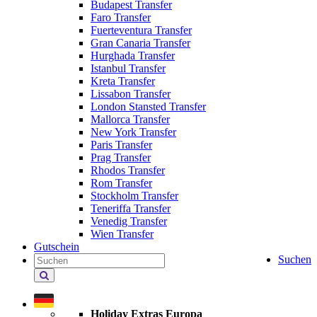
Budapest Transfer
Faro Transfer
Fuerteventura Transfer
Gran Canaria Transfer
Hurghada Transfer
Istanbul Transfer
Kreta Transfer
Lissabon Transfer
London Stansted Transfer
Mallorca Transfer
New York Transfer
Paris Transfer
Prag Transfer
Rhodos Transfer
Rom Transfer
Stockholm Transfer
Teneriffa Transfer
Venedig Transfer
Wien Transfer
Gutschein
Suchen
Holiday Extras durchsuchen
Holiday Extras Europa