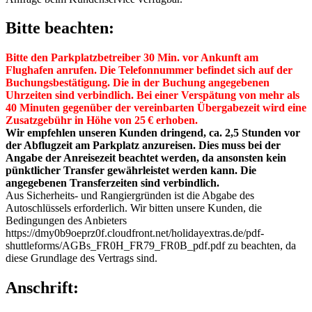
Bitte beachten:
Bitte den Parkplatzbetreiber 30 Min. vor Ankunft am
Flughafen anrufen. Die Telefonnummer befindet sich auf der
Buchungsbestätigung. Die in der Buchung angegebenen
Uhrzeiten sind verbindlich. Bei einer Verspätung von mehr als
40 Minuten gegenüber der vereinbarten Übergabezeit wird eine
Zusatzgebühr in Höhe von 25 € erhoben.
Wir empfehlen unseren Kunden dringend, ca. 2,5 Stunden vor
der Abflugzeit am Parkplatz anzureisen. Dies muss bei der
Angabe der Anreisezeit beachtet werden, da ansonsten kein
pünktlicher Transfer gewährleistet werden kann. Die
angegebenen Transferzeiten sind verbindlich.
Aus Sicherheits- und Rangiergründen ist die Abgabe des
Autoschlüssels erforderlich. Wir bitten unsere Kunden, die
Bedingungen des Anbieters
https://dmy0b9oeprz0f.cloudfront.net/holidayextras.de/pdf-
shuttleforms/AGBs_FR0H_FR79_FR0B_pdf.pdf zu beachten, da
diese Grundlage des Vertrags sind.
Anschrift: