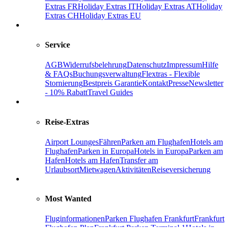
Extras FR
Holiday Extras IT
Holiday Extras AT
Holiday
Extras CH
Holiday Extras EU
Service
AGB
Widerrufsbelehrung
Datenschutz
Impressum
Hilfe
& FAQs
Buchungsverwaltung
Flextras - Flexible
Stornierung
Bestpreis Garantie
Kontakt
Presse
Newsletter
- 10% Rabatt
Travel Guides
Reise-Extras
Airport Lounges
Fähren
Parken am Flughafen
Hotels am
Flughafen
Parken in Europa
Hotels in Europa
Parken am
Hafen
Hotels am Hafen
Transfer am
Urlaubsort
Mietwagen
Aktivitäten
Reiseversicherung
Most Wanted
Fluginformationen
Parken Flughafen Frankfurt
Frankfurt
Flughafen Plan
Frankfurt Parken Terminal 1
Hotels in