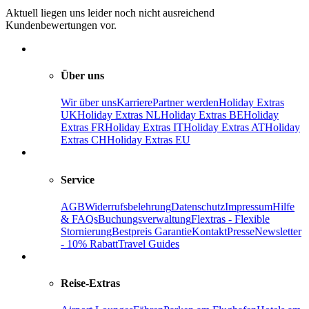
Aktuell liegen uns leider noch nicht ausreichend
Kundenbewertungen vor.
Über uns
Wir über uns
Karriere
Partner werden
Holiday Extras
UK
Holiday Extras NL
Holiday Extras BE
Holiday
Extras FR
Holiday Extras IT
Holiday Extras AT
Holiday
Extras CH
Holiday Extras EU
Service
AGB
Widerrufsbelehrung
Datenschutz
Impressum
Hilfe
& FAQs
Buchungsverwaltung
Flextras - Flexible
Stornierung
Bestpreis Garantie
Kontakt
Presse
Newsletter
- 10% Rabatt
Travel Guides
Reise-Extras