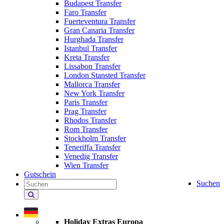
Budapest Transfer
Faro Transfer
Fuerteventura Transfer
Gran Canaria Transfer
Hurghada Transfer
Istanbul Transfer
Kreta Transfer
Lissabon Transfer
London Stansted Transfer
Mallorca Transfer
New York Transfer
Paris Transfer
Prag Transfer
Rhodos Transfer
Rom Transfer
Stockholm Transfer
Teneriffa Transfer
Venedig Transfer
Wien Transfer
Gutschein
Suchen
Holiday
Extras
durchsuchen
Holiday Extras Europa