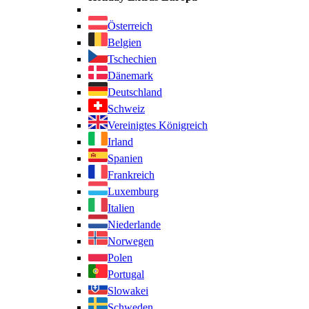
Österreich
Belgien
Tschechien
Dänemark
Deutschland
Schweiz
Vereinigtes Königreich
Irland
Spanien
Frankreich
Luxemburg
Italien
Niederlande
Norwegen
Polen
Portugal
Slowakei
Schweden