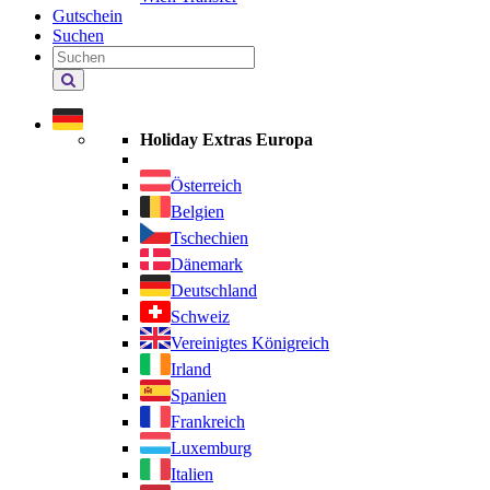
Gutschein
Suchen
Holiday
Extras
durchsuchen
Holiday Extras Europa
Österreich
Belgien
Tschechien
Dänemark
Deutschland
Schweiz
Vereinigtes Königreich
Irland
Spanien
Frankreich
Luxemburg
Italien