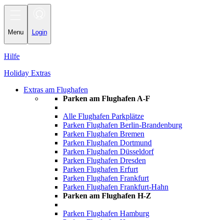
Toggle
navigation
Menu
Login
Hilfe
Holiday Extras
Extras am Flughafen
Parken am Flughafen A-F
Alle Flughafen Parkplätze
Parken Flughafen Berlin-Brandenburg
Parken Flughafen Bremen
Parken Flughafen Dortmund
Parken Flughafen Düsseldorf
Parken Flughafen Dresden
Parken Flughafen Erfurt
Parken Flughafen Frankfurt
Parken Flughafen Frankfurt-Hahn
Parken am Flughafen H-Z
Parken Flughafen Hamburg