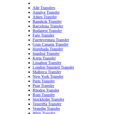
Alle Transfers
Antalya Transfer
Athen Transfer
Bangkok Transfer
Barcelona Transfer
Budapest Transfer
Faro Transfer
Fuerteventura Transfer
Gran Canaria Transfer
Hurghada Transfer
Istanbul Transfer
Kreta Transfer
Lissabon Transfer
London Stansted Transfer
Mallorca Transfer
New York Transfer
Paris Transfer
Prag Transfer
Rhodos Transfer
Rom Transfer
Stockholm Transfer
Teneriffa Transfer
Venedig Transfer
Wien Transfer