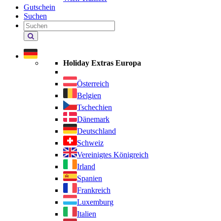
Gutschein
Suchen
Holiday
Extras
durchsuchen
Holiday Extras Europa
Österreich
Belgien
Tschechien
Dänemark
Deutschland
Schweiz
Vereinigtes Königreich
Irland
Spanien
Frankreich
Luxemburg
Italien