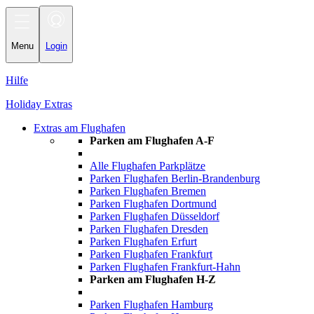
Toggle
navigation
Menu
Login
Hilfe
Holiday Extras
Extras am Flughafen
Parken am Flughafen A-F
Alle Flughafen Parkplätze
Parken Flughafen Berlin-Brandenburg
Parken Flughafen Bremen
Parken Flughafen Dortmund
Parken Flughafen Düsseldorf
Parken Flughafen Dresden
Parken Flughafen Erfurt
Parken Flughafen Frankfurt
Parken Flughafen Frankfurt-Hahn
Parken am Flughafen H-Z
Parken Flughafen Hamburg