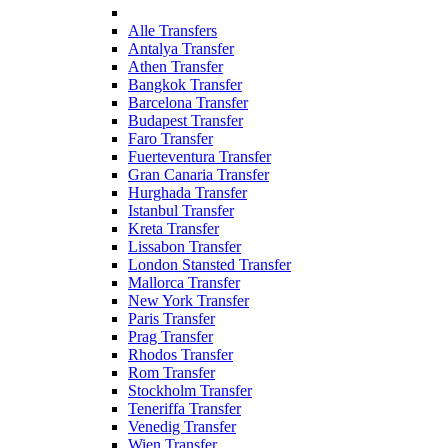
Alle Transfers
Antalya Transfer
Athen Transfer
Bangkok Transfer
Barcelona Transfer
Budapest Transfer
Faro Transfer
Fuerteventura Transfer
Gran Canaria Transfer
Hurghada Transfer
Istanbul Transfer
Kreta Transfer
Lissabon Transfer
London Stansted Transfer
Mallorca Transfer
New York Transfer
Paris Transfer
Prag Transfer
Rhodos Transfer
Rom Transfer
Stockholm Transfer
Teneriffa Transfer
Venedig Transfer
Wien Transfer