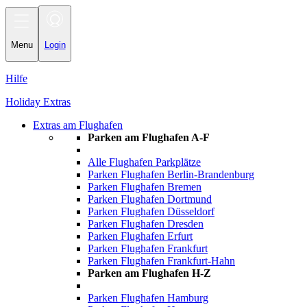
Toggle
navigation
Menu
Login
Hilfe
Holiday Extras
Extras am Flughafen
Parken am Flughafen A-F
Alle Flughafen Parkplätze
Parken Flughafen Berlin-Brandenburg
Parken Flughafen Bremen
Parken Flughafen Dortmund
Parken Flughafen Düsseldorf
Parken Flughafen Dresden
Parken Flughafen Erfurt
Parken Flughafen Frankfurt
Parken Flughafen Frankfurt-Hahn
Parken am Flughafen H-Z
Parken Flughafen Hamburg