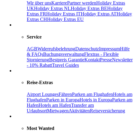
Wir über uns
Karriere
Partner werden
Holiday Extras
UK
Holiday Extras NL
Holiday Extras BE
Holiday
Extras FR
Holiday Extras IT
Holiday Extras AT
Holiday
Extras CH
Holiday Extras EU
Service
AGB
Widerrufsbelehrung
Datenschutz
Impressum
Hilfe
& FAQs
Buchungsverwaltung
Flextras - Flexible
Stornierung
Bestpreis Garantie
Kontakt
Presse
Newsletter
- 10% Rabatt
Travel Guides
Reise-Extras
Airport Lounges
Fähren
Parken am Flughafen
Hotels am
Flughafen
Parken in Europa
Hotels in Europa
Parken am
Hafen
Hotels am Hafen
Transfer am
Urlaubsort
Mietwagen
Aktivitäten
Reiseversicherung
Most Wanted