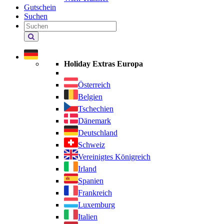
Gutschein
Suchen
Holiday
Extras
durchsuchen
Holiday Extras Europa
Österreich
Belgien
Tschechien
Dänemark
Deutschland
Schweiz
Vereinigtes Königreich
Irland
Spanien
Frankreich
Luxemburg
Italien