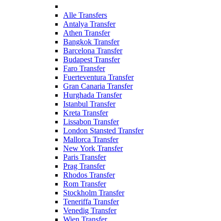
Alle Transfers
Antalya Transfer
Athen Transfer
Bangkok Transfer
Barcelona Transfer
Budapest Transfer
Faro Transfer
Fuerteventura Transfer
Gran Canaria Transfer
Hurghada Transfer
Istanbul Transfer
Kreta Transfer
Lissabon Transfer
London Stansted Transfer
Mallorca Transfer
New York Transfer
Paris Transfer
Prag Transfer
Rhodos Transfer
Rom Transfer
Stockholm Transfer
Teneriffa Transfer
Venedig Transfer
Wien Transfer