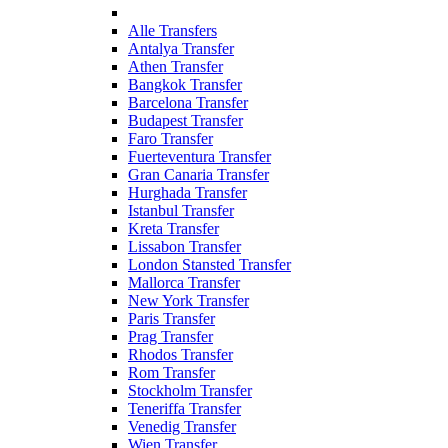
Alle Transfers
Antalya Transfer
Athen Transfer
Bangkok Transfer
Barcelona Transfer
Budapest Transfer
Faro Transfer
Fuerteventura Transfer
Gran Canaria Transfer
Hurghada Transfer
Istanbul Transfer
Kreta Transfer
Lissabon Transfer
London Stansted Transfer
Mallorca Transfer
New York Transfer
Paris Transfer
Prag Transfer
Rhodos Transfer
Rom Transfer
Stockholm Transfer
Teneriffa Transfer
Venedig Transfer
Wien Transfer