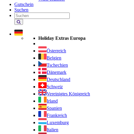
Gutschein
Suchen
Holiday
Extras
durchsuchen
Holiday Extras Europa
Österreich
Belgien
Tschechien
Dänemark
Deutschland
Schweiz
Vereinigtes Königreich
Irland
Spanien
Frankreich
Luxemburg
Italien