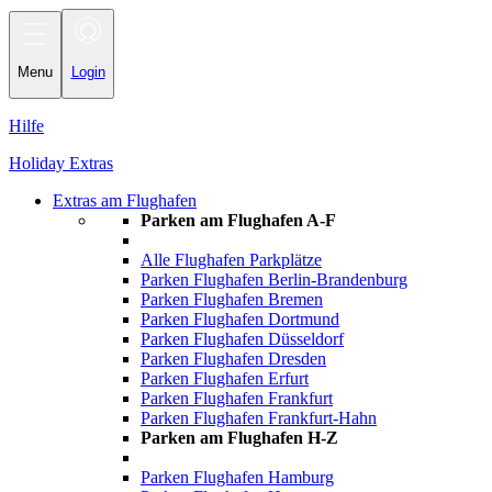
Toggle
navigation
Menu
Login
Hilfe
Holiday Extras
Extras am Flughafen
Parken am Flughafen A-F
Alle Flughafen Parkplätze
Parken Flughafen Berlin-Brandenburg
Parken Flughafen Bremen
Parken Flughafen Dortmund
Parken Flughafen Düsseldorf
Parken Flughafen Dresden
Parken Flughafen Erfurt
Parken Flughafen Frankfurt
Parken Flughafen Frankfurt-Hahn
Parken am Flughafen H-Z
Parken Flughafen Hamburg