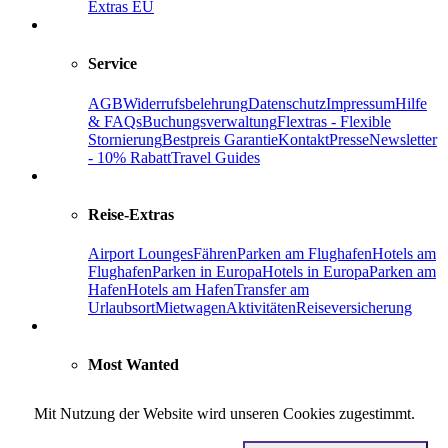
Extras EU
Service
AGB
Widerrufsbelehrung
Datenschutz
Impressum
Hilfe
& FAQs
Buchungsverwaltung
Flextras - Flexible
Stornierung
Bestpreis Garantie
Kontakt
Presse
Newsletter
- 10% Rabatt
Travel Guides
Reise-Extras
Airport Lounges
Fähren
Parken am Flughafen
Hotels am
Flughafen
Parken in Europa
Hotels in Europa
Parken am
Hafen
Hotels am Hafen
Transfer am
Urlaubsort
Mietwagen
Aktivitäten
Reiseversicherung
Most Wanted
Fluginformationen
Parken Flughafen Frankfurt
Frankfurt
Mit Nutzung der Website wird unseren Cookies zugestimmt.
Flughafen Plan
Frankfurt Parken Terminal 1
Hotels in
Frankfurt
Parken Flughafen Berlin-Brandenburg
Parken