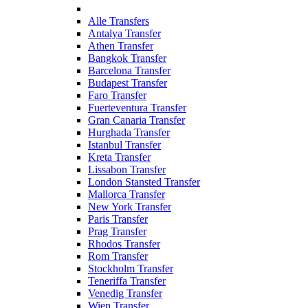
Alle Transfers
Antalya Transfer
Athen Transfer
Bangkok Transfer
Barcelona Transfer
Budapest Transfer
Faro Transfer
Fuerteventura Transfer
Gran Canaria Transfer
Hurghada Transfer
Istanbul Transfer
Kreta Transfer
Lissabon Transfer
London Stansted Transfer
Mallorca Transfer
New York Transfer
Paris Transfer
Prag Transfer
Rhodos Transfer
Rom Transfer
Stockholm Transfer
Teneriffa Transfer
Venedig Transfer
Wien Transfer