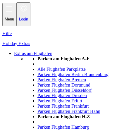
Toggle
navigation
Menu
Login
Hilfe
Holiday Extras
Extras am Flughafen
Parken am Flughafen A-F
Alle Flughafen Parkplätze
Parken Flughafen Berlin-Brandenburg
Parken Flughafen Bremen
Parken Flughafen Dortmund
Parken Flughafen Düsseldorf
Parken Flughafen Dresden
Parken Flughafen Erfurt
Parken Flughafen Frankfurt
Parken Flughafen Frankfurt-Hahn
Parken am Flughafen H-Z
Parken Flughafen Hamburg