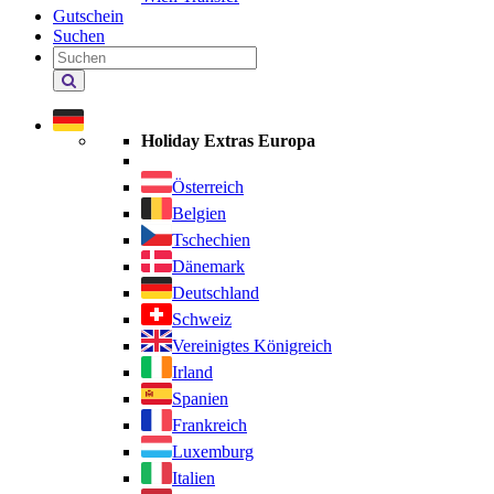
Gutschein
Suchen
Holiday
Extras
durchsuchen
Holiday Extras Europa
Österreich
Belgien
Tschechien
Dänemark
Deutschland
Schweiz
Vereinigtes Königreich
Irland
Spanien
Frankreich
Luxemburg
Italien