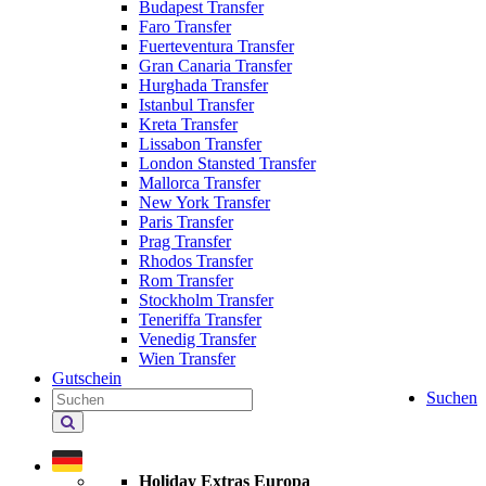
Budapest Transfer
Faro Transfer
Fuerteventura Transfer
Gran Canaria Transfer
Hurghada Transfer
Istanbul Transfer
Kreta Transfer
Lissabon Transfer
London Stansted Transfer
Mallorca Transfer
New York Transfer
Paris Transfer
Prag Transfer
Rhodos Transfer
Rom Transfer
Stockholm Transfer
Teneriffa Transfer
Venedig Transfer
Wien Transfer
Gutschein
Suchen
Holiday
Extras
durchsuchen
Holiday Extras Europa