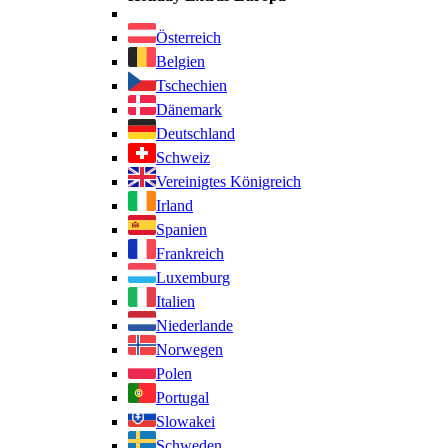
Österreich
Belgien
Tschechien
Dänemark
Deutschland
Schweiz
Vereinigtes Königreich
Irland
Spanien
Frankreich
Luxemburg
Italien
Niederlande
Norwegen
Polen
Portugal
Slowakei
Schweden