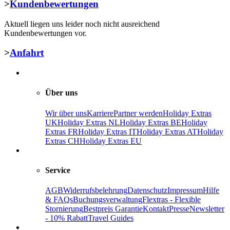
>
Kundenbewertungen
Aktuell liegen uns leider noch nicht ausreichend
Kundenbewertungen vor.
>
Anfahrt
Über uns
Wir über uns
Karriere
Partner werden
Holiday Extras
UK
Holiday Extras NL
Holiday Extras BE
Holiday
Extras FR
Holiday Extras IT
Holiday Extras AT
Holiday
Extras CH
Holiday Extras EU
Service
AGB
Widerrufsbelehrung
Datenschutz
Impressum
Hilfe
& FAQs
Buchungsverwaltung
Flextras - Flexible
Stornierung
Bestpreis Garantie
Kontakt
Presse
Newsletter
- 10% Rabatt
Travel Guides