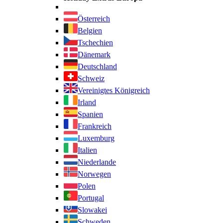
Österreich
Belgien
Tschechien
Dänemark
Deutschland
Schweiz
Vereinigtes Königreich
Irland
Spanien
Frankreich
Luxemburg
Italien
Niederlande
Norwegen
Polen
Portugal
Slowakei
Schweden