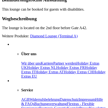
This lounge can be booked for guests with disabilities.
Wegbeschreibung
The lounge is located on the 2nd floor before Gate A42.
Weitere Produkte:
Diamond Lounge (Terminal A)
Über uns
Wir über uns
Karriere
Partner werden
Holiday Extras
UK
Holiday Extras NL
Holiday Extras FR
Holiday
Extras IT
Holiday Extras AT
Holiday Extras CH
Holiday
Extras EU
Service
AGB
Widerrufsbelehrung
Datenschutz
Impressum
Hilfe
& FAQs
Buchungsverwaltung
Flextras - Flexible