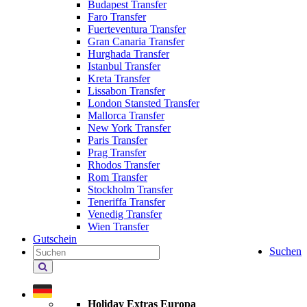
Budapest Transfer
Faro Transfer
Fuerteventura Transfer
Gran Canaria Transfer
Hurghada Transfer
Istanbul Transfer
Kreta Transfer
Lissabon Transfer
London Stansted Transfer
Mallorca Transfer
New York Transfer
Paris Transfer
Prag Transfer
Rhodos Transfer
Rom Transfer
Stockholm Transfer
Teneriffa Transfer
Venedig Transfer
Wien Transfer
Gutschein
Suchen
Holiday
Extras
durchsuchen
Holiday Extras Europa