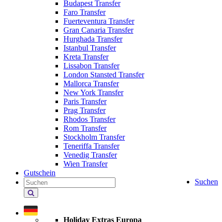
Budapest Transfer
Faro Transfer
Fuerteventura Transfer
Gran Canaria Transfer
Hurghada Transfer
Istanbul Transfer
Kreta Transfer
Lissabon Transfer
London Stansted Transfer
Mallorca Transfer
New York Transfer
Paris Transfer
Prag Transfer
Rhodos Transfer
Rom Transfer
Stockholm Transfer
Teneriffa Transfer
Venedig Transfer
Wien Transfer
Gutschein
Suchen
Holiday Extras durchsuchen
Holiday Extras Europa