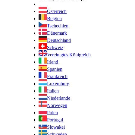
Österreich
Belgien
Tschechien
Dänemark
Deutschland
Schweiz
Vereinigtes Königreich
Irland
Spanien
Frankreich
Luxemburg
Italien
Niederlande
Norwegen
Polen
Portugal
Slowakei
Schweden