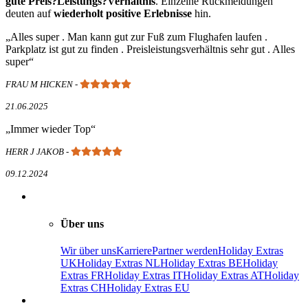
gute Preis?Leistungs?Verhältnis
. Einzelne Rückmeldungen
deuten auf
wiederholt positive Erlebnisse
hin.
Alles super . Man kann gut zur Fuß zum Flughafen laufen .
Parkplatz ist gut zu finden . Preisleistungsverhältnis sehr gut . Alles
super
FRAU M HICKEN
-
21.06.2025
Immer wieder Top
HERR J JAKOB
-
09.12.2024
Über uns
Wir über uns
Karriere
Partner werden
Holiday Extras
UK
Holiday Extras NL
Holiday Extras BE
Holiday
Extras FR
Holiday Extras IT
Holiday Extras AT
Holiday
Extras CH
Holiday Extras EU