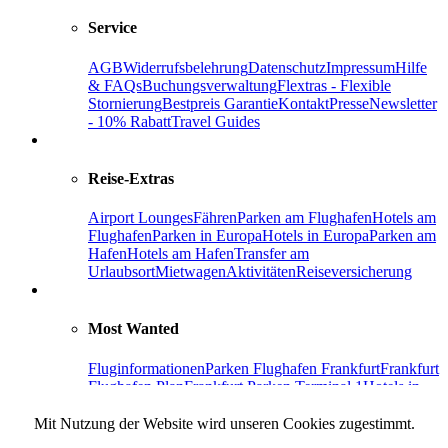
Service
AGB
Widerrufsbelehrung
Datenschutz
Impressum
Hilfe
& FAQs
Buchungsverwaltung
Flextras - Flexible
Stornierung
Bestpreis Garantie
Kontakt
Presse
Newsletter
- 10% Rabatt
Travel Guides
Reise-Extras
Airport Lounges
Fähren
Parken am Flughafen
Hotels am
Flughafen
Parken in Europa
Hotels in Europa
Parken am
Hafen
Hotels am Hafen
Transfer am
Urlaubsort
Mietwagen
Aktivitäten
Reiseversicherung
Most Wanted
Fluginformationen
Parken Flughafen Frankfurt
Frankfurt
Flughafen Plan
Frankfurt Parken Terminal 1
Hotels in
Frankfurt
Parken Flughafen Berlin-Brandenburg
Parken
Flughafen
Mit Nutzung der Website wird unseren Cookies zugestimmt.
Hamburg
Facebook
Instagram
Pinterest
Holiday Extras