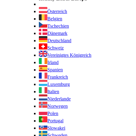
Österreich
Belgien
Tschechien
Dänemark
Deutschland
Schweiz
Vereinigtes Königreich
Irland
Spanien
Frankreich
Luxemburg
Italien
Niederlande
Norwegen
Polen
Portugal
Slowakei
Schweden