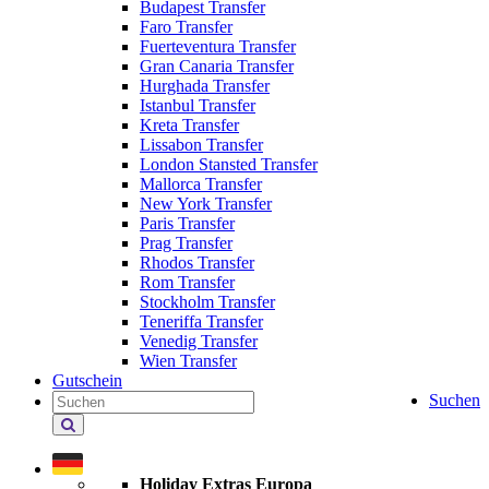
Budapest Transfer
Faro Transfer
Fuerteventura Transfer
Gran Canaria Transfer
Hurghada Transfer
Istanbul Transfer
Kreta Transfer
Lissabon Transfer
London Stansted Transfer
Mallorca Transfer
New York Transfer
Paris Transfer
Prag Transfer
Rhodos Transfer
Rom Transfer
Stockholm Transfer
Teneriffa Transfer
Venedig Transfer
Wien Transfer
Gutschein
Suchen
Holiday
Extras
durchsuchen
Holiday Extras Europa