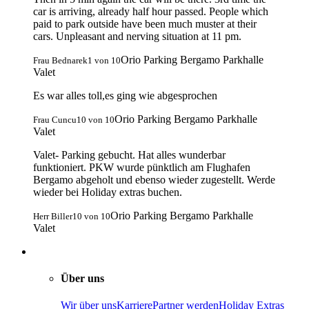
car is arriving, already half hour passed. People which
paid to park outside have been much muster at their
cars. Unpleasant and nerving situation at 11 pm.
Orio Parking Bergamo Parkhalle
Frau Bednarek
1
von
10
Valet
Es war alles toll,es ging wie abgesprochen
Orio Parking Bergamo Parkhalle
Frau Cuncu
10
von
10
Valet
Valet- Parking gebucht. Hat alles wunderbar
funktioniert. PKW wurde pünktlich am Flughafen
Bergamo abgeholt und ebenso wieder zugestellt. Werde
wieder bei Holiday extras buchen.
Orio Parking Bergamo Parkhalle
Herr Biller
10
von
10
Valet
Über uns
Wir über uns
Karriere
Partner werden
Holiday Extras