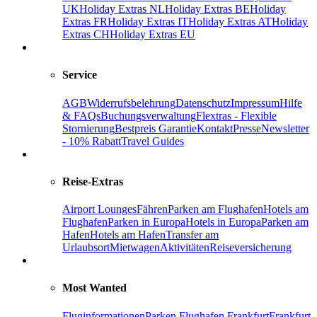
UK
Holiday Extras NL
Holiday Extras BE
Holiday
Extras FR
Holiday Extras IT
Holiday Extras AT
Holiday
Extras CH
Holiday Extras EU
Service
AGB
Widerrufsbelehrung
Datenschutz
Impressum
Hilfe
& FAQs
Buchungsverwaltung
Flextras - Flexible
Stornierung
Bestpreis Garantie
Kontakt
Presse
Newsletter
- 10% Rabatt
Travel Guides
Reise-Extras
Airport Lounges
Fähren
Parken am Flughafen
Hotels am
Flughafen
Parken in Europa
Hotels in Europa
Parken am
Hafen
Hotels am Hafen
Transfer am
Urlaubsort
Mietwagen
Aktivitäten
Reiseversicherung
Most Wanted
Fluginformationen
Parken Flughafen Frankfurt
Frankfurt