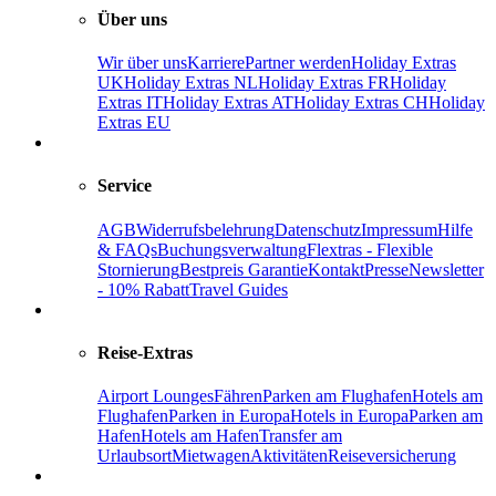
Über uns
Wir über uns
Karriere
Partner werden
Holiday Extras
UK
Holiday Extras NL
Holiday Extras FR
Holiday
Extras IT
Holiday Extras AT
Holiday Extras CH
Holiday
Extras EU
Service
AGB
Widerrufsbelehrung
Datenschutz
Impressum
Hilfe
& FAQs
Buchungsverwaltung
Flextras - Flexible
Stornierung
Bestpreis Garantie
Kontakt
Presse
Newsletter
- 10% Rabatt
Travel Guides
Reise-Extras
Airport Lounges
Fähren
Parken am Flughafen
Hotels am
Flughafen
Parken in Europa
Hotels in Europa
Parken am
Hafen
Hotels am Hafen
Transfer am
Urlaubsort
Mietwagen
Aktivitäten
Reiseversicherung