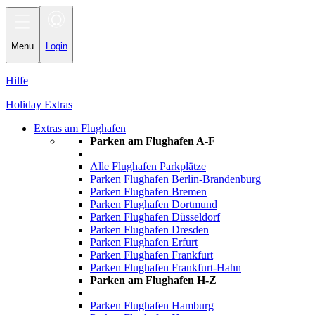
Toggle
navigation
Menu
Login
Hilfe
Holiday Extras
Extras am Flughafen
Parken am Flughafen A-F
Alle Flughafen Parkplätze
Parken Flughafen Berlin-Brandenburg
Parken Flughafen Bremen
Parken Flughafen Dortmund
Parken Flughafen Düsseldorf
Parken Flughafen Dresden
Parken Flughafen Erfurt
Parken Flughafen Frankfurt
Parken Flughafen Frankfurt-Hahn
Parken am Flughafen H-Z
Parken Flughafen Hamburg