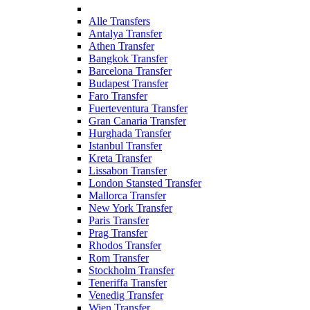
Alle Transfers
Antalya Transfer
Athen Transfer
Bangkok Transfer
Barcelona Transfer
Budapest Transfer
Faro Transfer
Fuerteventura Transfer
Gran Canaria Transfer
Hurghada Transfer
Istanbul Transfer
Kreta Transfer
Lissabon Transfer
London Stansted Transfer
Mallorca Transfer
New York Transfer
Paris Transfer
Prag Transfer
Rhodos Transfer
Rom Transfer
Stockholm Transfer
Teneriffa Transfer
Venedig Transfer
Wien Transfer