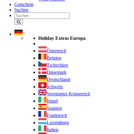
Gutschein
Suchen
Holiday
Extras
durchsuchen
Holiday Extras Europa
Österreich
Belgien
Tschechien
Dänemark
Deutschland
Schweiz
Vereinigtes Königreich
Irland
Spanien
Frankreich
Luxemburg
Italien