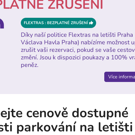
PLATNÉ ZRUŠENÍ
FLEXTRAS : BEZPLATNÉ ZRUŠENÍ
Díky naší politice Flextras na letišti Praha 
Václava Havla Praha) nabízíme možnost u
zrušit vaši rezervaci, pokud se vaše cestov
změní. Jsou k dispozici poukazy a 100% vr
peněz.
Více informa
ejte cenově dostupné
ti parkování na letišt