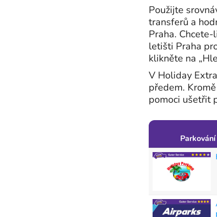
Použijte srovnáv
transferů a hod
Praha. Chcete-l
letišti Praha pr
klikněte na „Hle
V Holiday Extra
předem. Kromě 
pomoci ušetřit p
Parkování 