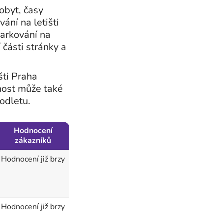
pobyt, časy
ání na letišti
parkování na
 části stránky a
šti Praha
nost může také
 odletu.
Hodnocení
zákazníků
Hodnocení již brzy
Hodnocení již brzy