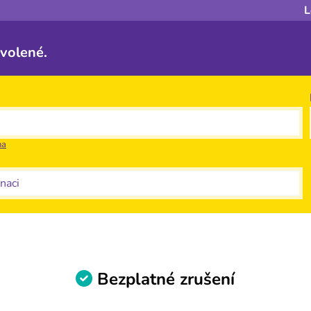
L
ovolené.
na
aci
Bezplatné zrušení