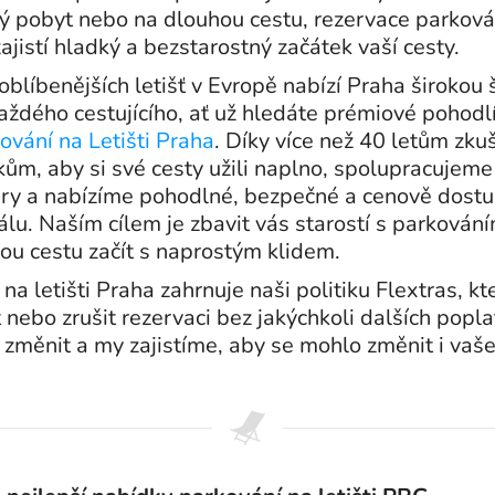
ý pobyt nebo na dlouhou cestu, rezervace parkování
jistí hladký a bezstarostný začátek vaší cesty.
joblíbenějších letišť v Evropě nabízí Praha širokou
aždého cestujícího, ať už hledáte prémiové pohodl
kování na Letišti Praha
. Díky více než 40 letům zku
ům, aby si své cesty užili naplno, spolupracujem
ery a nabízíme pohodlné, bezpečné a cenově dostu
álu. Naším cílem je zbavit vás starostí s parkováním
ou cestu začít s naprostým klidem.
na letišti Praha zahrnuje naši politiku Flextras, k
nebo zrušit rezervaci bez jakýchkoli dalších popla
změnit a my zajistíme, aby se mohlo změnit i vaše