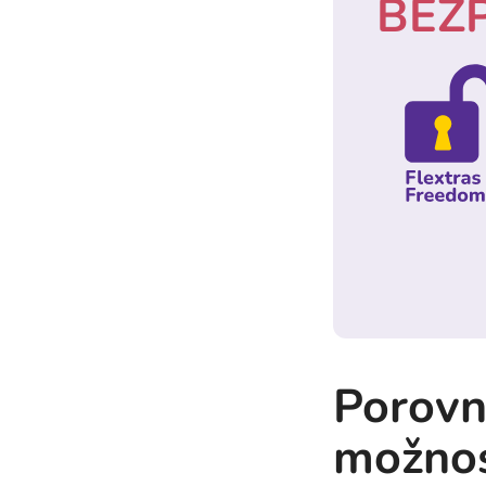
BEZ
Porovn
možnos