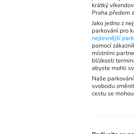
krátký víkendov
Praha předem za
Jako jedno z ne
parkování pro k
nejlevnější par
pomocí zákazník
místními partn
blízkosti termin
abyste mohli sv
Naše parkování 
svobodu změnit 
cestu se mohou 