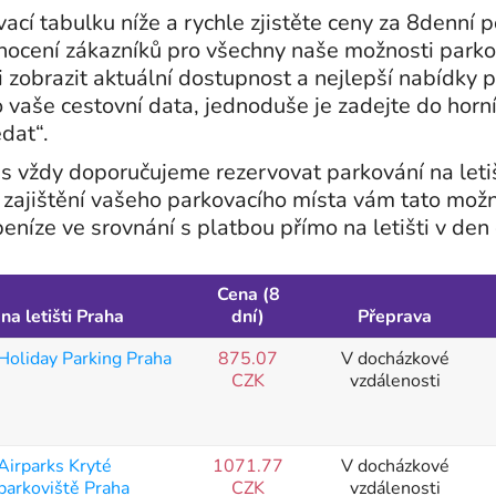
ací tabulku níže a rychle zjistěte ceny za 8denní 
nocení zákazníků pro všechny naše možnosti parkov
i zobrazit aktuální dostupnost a nejlepší nabídky 
o vaše cestovní data, jednoduše je zadejte do horní
dat“.
s vždy doporučujeme rezervovat parkování na leti
zajištění vašeho parkovacího místa vám tato mož
eníze ve srovnání s platbou přímo na letišti v den
Cena (8
na letišti Praha
dní)
Přeprava
Holiday Parking Praha
875.07
V docházkové
CZK
vzdálenosti
Airparks Kryté
1071.77
V docházkové
parkoviště Praha
CZK
vzdálenosti