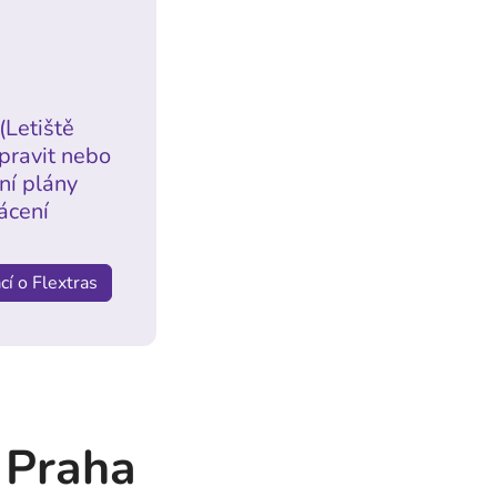
(Letiště
pravit nebo
ní plány
ácení
cí o Flextras
i Praha