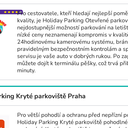
Pro cestovatele, kteří hledají nejlepší pomě
kvality, je Holiday Parking Otevřené parko
nejdostupnější možností parkování na letišt
nízké ceny neznamenají kompromis v kvalit
24hodinovému kamerovému systému, brán
pravidelným bezpečnostním kontrolám a s
servisu je vaše auto v dobrých rukou. Po z
můžete dojít k terminálu pěšky, což trvá při
minuty.
rking Kryté parkoviště Praha
Pro větší pohodlí a ochranu před nepřízní p
Holiday Parking Kryté parkoviště pohodlné