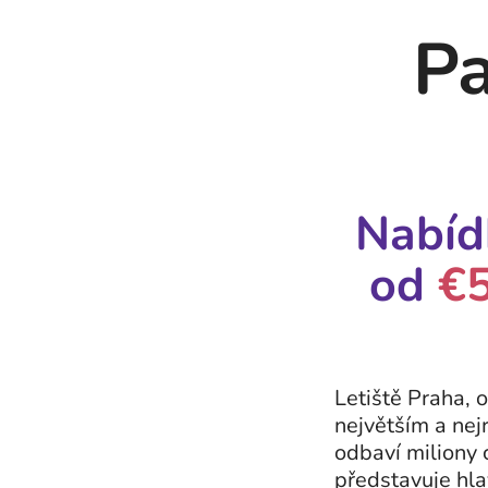
Pa
Nabídk
od
€
Letiště Praha, 
největším a nej
odbaví miliony 
představuje hlav