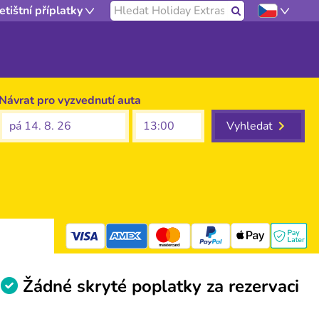
Hledat na našich stránkách
etištní příplatky
Hledat
Návrat pro vyzvednutí auta
pá 14. 8. 26
Vyhledat
mastercard
Žádné skryté poplatky za rezervaci