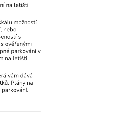
 na letišti
 škálu možností
í, nebo
šeností s
e s ověřenými
pné parkování v
 na letišti,
terá vám dává
tků. Plány na
 parkování.