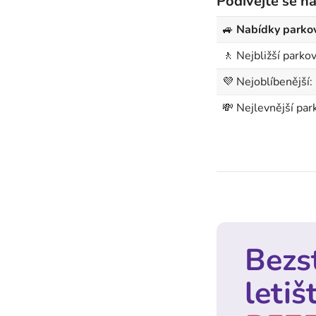
Podívejte se na
🚙
Nabídky parkov
🚶 Nejbližší parkov
💜 Nejoblíbenější:
💸 Nejlevnější par
Bezs
letiš