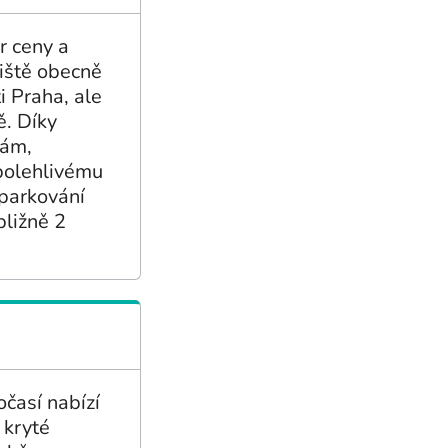
r ceny a
viště obecně
i Praha, ale
ě. Díky
ám,
polehlivému
aparkování
bližně 2
očasí nabízí
 kryté