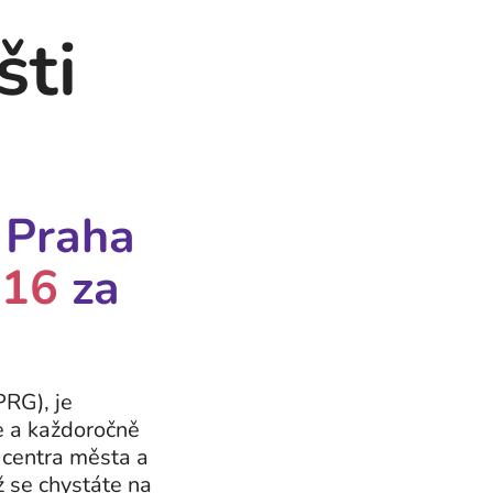
šti
i Praha
,16
za
PRG), je
e a každoročně
 centra města a
ž se chystáte na