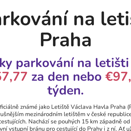
rkování na leti
Praha
y parkování na letišt
57,77
za den nebo
€97
týden.
oficiálně známé jako Letiště Václava Havla Praha (
rušnějším mezinárodním letištěm v české republic
cestujících. Nachází se pouhých 15 km západně od
ní vstupní bránu pro cestující do Prahy i z ní. Ať u