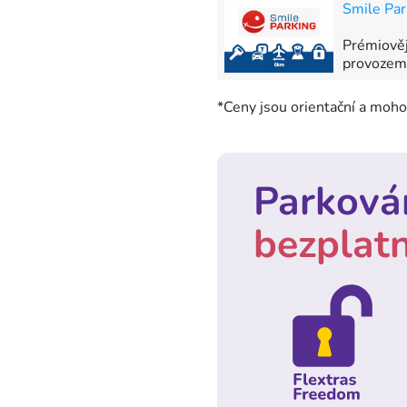
Smile Par
Prémiověj
provozem 
*Ceny jsou orientační a mohou
Parkován
bezplat