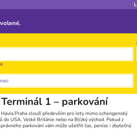
L
ovolené.
na
aci
 Terminál 1 – parkování
a Havla Praha slouží především pro lety mimo schengenský
tů do USA, Velké Británie nebo na Blízký východ. Pokud z
správného parkování vám může ušetřit čas, peníze i zbytečný