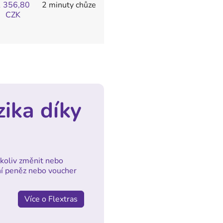
1 356,80
2 minuty chůze
CZK
zika díky
koliv změnit nebo
ní peněz nebo voucher
Více o Flextras