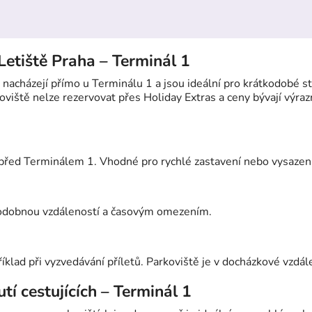
 Letiště Praha – Terminál 1
e nacházejí přímo u Terminálu 1 a jsou ideální pro krátkodobé st
oviště nelze rezervovat přes Holiday Extras a ceny bývají výrazn
řed Terminálem 1. Vhodné pro rychlé zastavení nebo vysazení 
podobnou vzdáleností a časovým omezením.
íklad při vyzvedávání příletů. Parkoviště je v docházkové vzdál
tí cestujících – Terminál 1