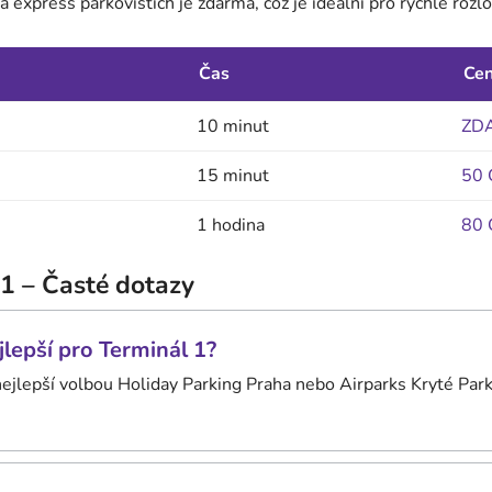
 express parkovištích je zdarma, což je ideální pro rychlé roz
Čas
Ce
10 minut
ZD
15 minut
50 
1 hodina
80 
 1 – Časté dotazy
jlepší pro Terminál 1?
 nejlepší volbou Holiday Parking Praha nebo Airparks Kryté Par