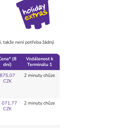
, takže není potřeba žádný
Cena* (8
Vzdálenost k
dní)
Terminálu 1
875,07
2 minuty chůze
CZK
1 071,77
2 minuty chůze
CZK