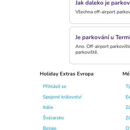
Jak daleko je parko
Všechna off-airport parkov
Je parkování u Term
Ano. Off-airport parkoviště
parkoviště.
Holiday Extras Evropa
Mén
Přihlásit se
T
Spojené království
E
Itálie
Zá
Švýcarsko
Z
Belgie
O