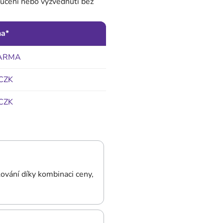
loučení nebo vyzvednutí bez
na*
ARMA
CZK
CZK
kování díky kombinaci ceny,