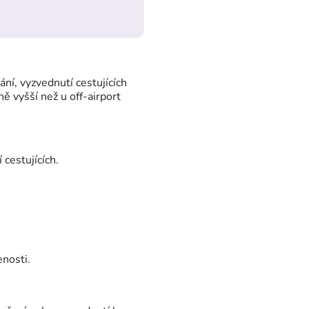
ání, vyzvednutí cestujících
ě vyšší než u off-airport
cestujících.
enosti.