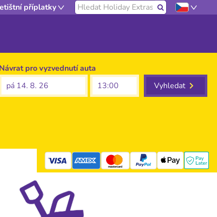
Hledat na našich stránkách
etištní příplatky
Hledat
Návrat pro vyzvednutí auta
pá 14. 8. 26
Vyhledat
mastercard