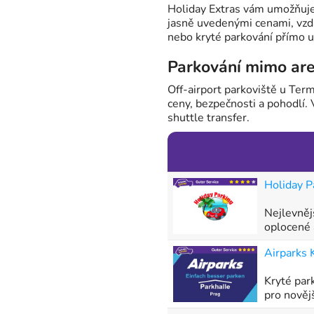
Holiday Extras vám umožňuje
jasně uvedenými cenami, vzdá
nebo kryté parkování přímo u
Parkování mimo areá
Off-airport parkoviště u Term
ceny, bezpečnosti a pohodlí.
shuttle transfer.
Holiday P
Nejlevnějš
oplocené a
Airparks 
Kryté park
pro nověj