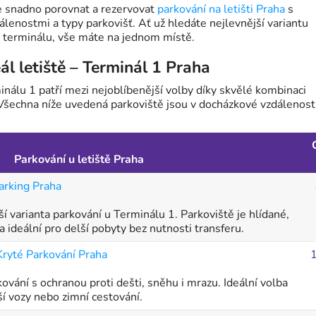
 snadno porovnat a rezervovat
parkování na letišti Praha
s
lenostmi a typy parkovišť. Ať už hledáte nejlevnější variantu
 terminálu, vše máte na jednom místě.
l letiště – Terminál 1 Praha
inálu 1 patří mezi nejoblíbenější volby díky skvělé kombinaci
 Všechna níže uvedená parkoviště jsou v docházkové vzdálenosti
Parkování u letiště Praha
arking Praha
í varianta parkování u Terminálu 1. Parkoviště je hlídané,
 ideální pro delší pobyty bez nutnosti transferu.
Kryté Parkování Praha
ování s ochranou proti dešti, sněhu i mrazu. Ideální volba
ší vozy nebo zimní cestování.