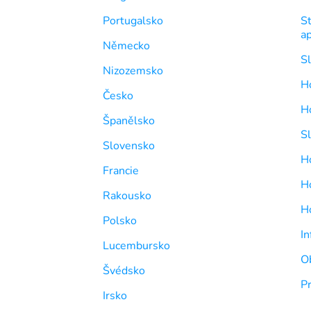
Portugalsko
St
ap
Německo
S
Nizozemsko
Ho
Česko
H
Španělsko
Sl
Slovensko
Ho
Francie
H
Rakousko
H
Polsko
In
Lucembursko
O
Švédsko
P
Irsko