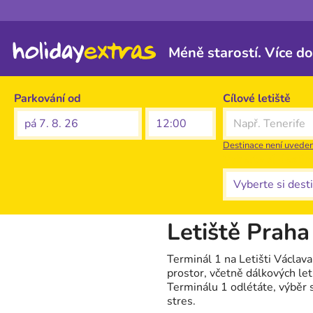
Méně starostí. Více d
Parkování od
Cílové letiště
pá 7. 8. 26
Destinace není uvede
Vyberte si destin
Letiště Praha
Terminál 1 na Letišti Václav
prostor, včetně dálkových le
Terminálu 1 odlétáte, výběr 
stres.