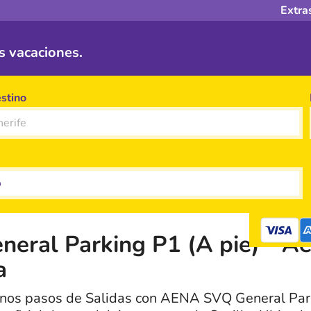
Extra
 vacaciones.
stino
eral Parking P1 (A pie) - A
a
unos pasos de Salidas con AENA SVQ General Park