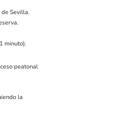
de Sevilla.
eserva.
1 minuto).
cceso peatonal
uiendo la