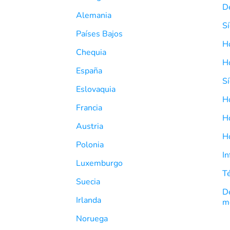
De
Alemania
S
Países Bajos
Ho
Chequia
H
España
S
Eslovaquia
H
Francia
H
Austria
H
Polonia
I
Luxemburgo
T
Suecia
De
Irlanda
m
Noruega