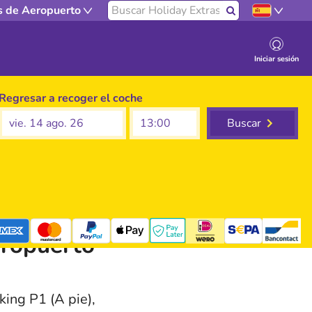
Buscar en nuestro sitio
s de Aeropuerto
Buscar
Iniciar sesión
Regresar a recoger el coche
vie. 14 ago. 26
Buscar
eropuerto
mastercard
ing P1 (A pie),