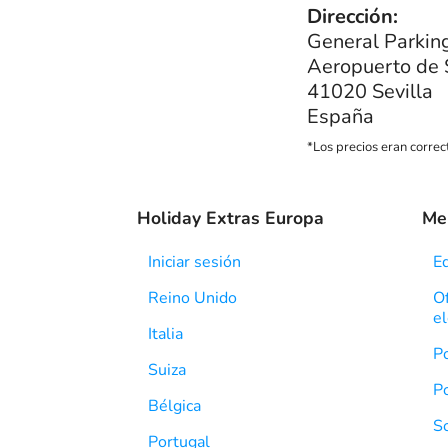
Dirección:
General Parkin
Aeropuerto de 
41020 Sevilla
España
*Los precios eran corre
Holiday Extras Europa
Men
Iniciar sesión
E
Reino Unido
Of
el
Italia
Po
Suiza
Po
Bélgica
S
Portugal