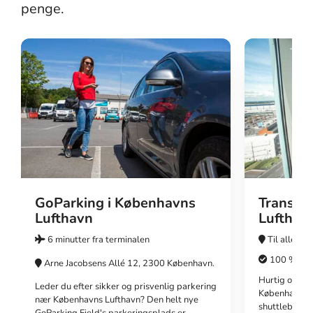
penge.
GoParking i Københavns
Transfer
Lufthavn
Lufthav
6 minutter fra terminalen
Til alle lok
100 % tran
Arne Jacobsens Allé 12, 2300 København.
Hurtig og pro
Leder du efter sikker og prisvenlig parkering
Københavns 
nær Københavns Lufthavn? Den helt nye
shuttlebusser