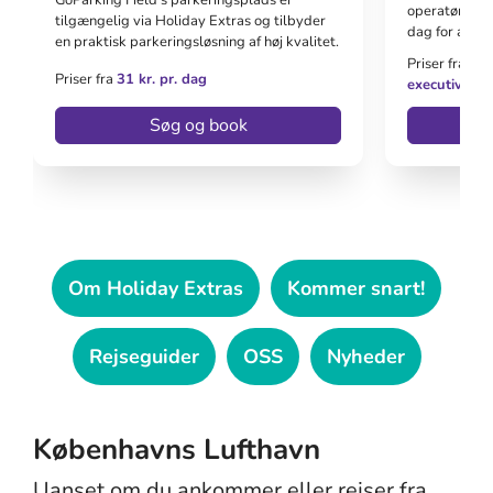
GoParking Field's parkeringsplads er
operatører, 
tilgængelig via Holiday Extras og tilbyder
dag for at få
en praktisk parkeringsløsning af høj kvalitet.
Priser fra
106
Priser fra
31 kr. pr. dag
executive-bil
Søg og book
Om Holiday Extras
Kommer snart!
Rejseguider
OSS
Nyheder
Københavns Lufthavn
Uanset om du ankommer eller rejser fra