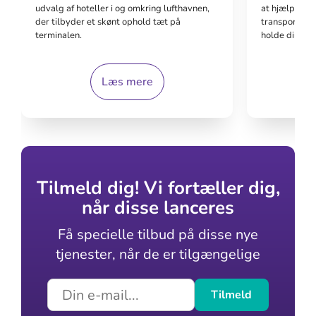
at hjælpe dig
udvalg af hoteller i og omkring lufthavnen,
transportere 
der tilbyder et skønt ophold tæt på
holde din bil
terminalen.
Læs mere
Tilmeld dig! Vi fortæller dig,
når disse lanceres
Få specielle tilbud på disse nye
tjenester, når de er tilgængelige
Tilmeld