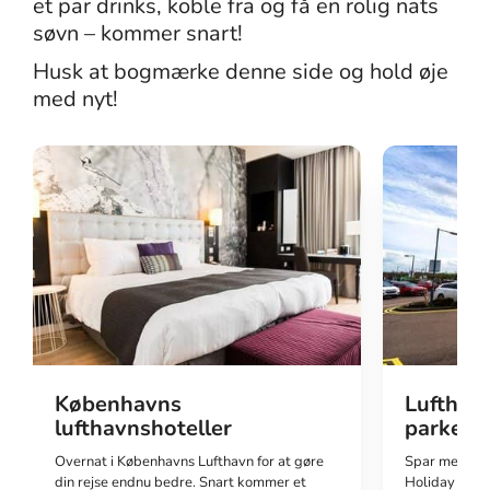
et par drinks, koble fra og få en rolig nats
søvn – kommer snart!
Husk at bogmærke denne side og hold øje
med nyt!
Lufthav
Københavns
parkeri
lufthavnshoteller
Spar mere, n
Overnat i Københavns Lufthavn for at gøre
Holiday Extra
din rejse endnu bedre. Snart kommer et