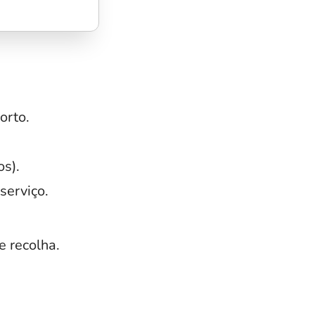
orto.
os).
serviço.
e recolha.