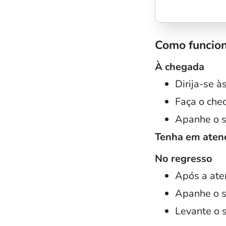
Como funcio
À chegada
Dirija-se à
Faça o chec
Apanhe o sh
Tenha em aten
No regresso
Após a ate
Apanhe o s
Levante o s