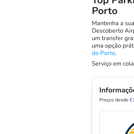
Top Park
Porto
Mantenha a sua
Descoberto Airp
um transfer gra
uma opção prát
do Porto
.
Serviço em col
Informaçõ
Preços desde
€