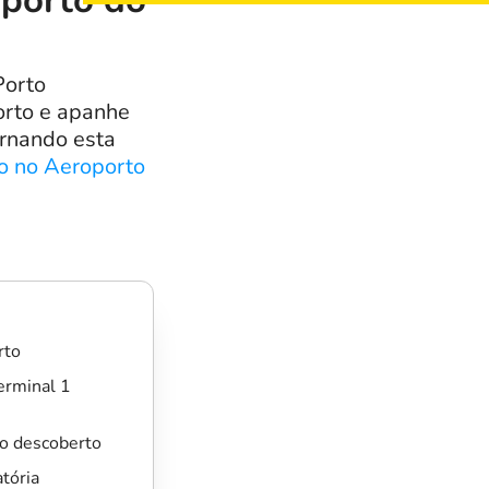
oporto do
Porto
orto e apanhe
ornando esta
o no Aeroporto
rto
Terminal 1
o descoberto
tória