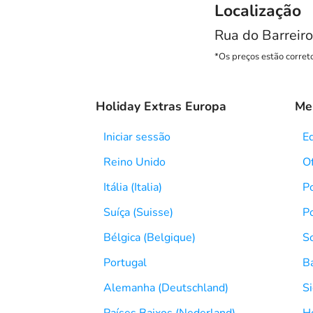
Localização
Rua do Barreir
*Os preços estão correto
Holiday Extras Europa
Men
Iniciar sessão
E
Reino Unido
Of
Itália (Italia)
Po
Suíça (Suisse)
Po
Bélgica (Belgique)
S
Portugal
Ba
Alemanha (Deutschland)
S
Países Baixos (Nederland)
Ho