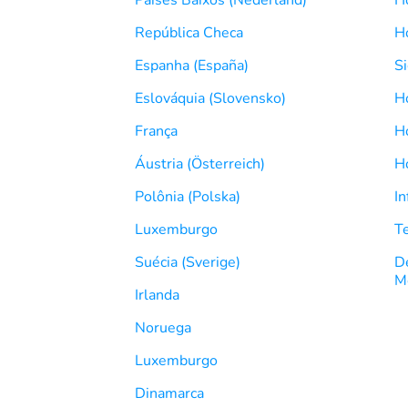
República Checa
H
Espanha (España)
S
Eslováquia (Slovensko)
H
França
H
Áustria (Österreich)
H
Polônia (Polska)
I
Luxemburgo
T
Suécia (Sverige)
D
M
Irlanda
Noruega
Luxemburgo
Dinamarca