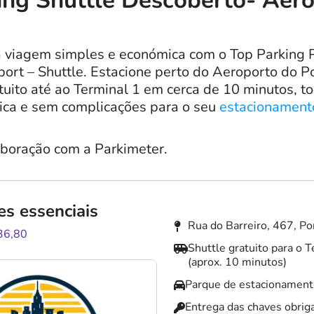
ing Shuttle Descoberto- Aer
 viagem simples e económica com o Top Parking 
ort – Shuttle. Estacione perto do Aeroporto do P
tuito até ao Terminal 1 em cerca de 10 minutos, t
ica e sem complicações para o seu
estacionament
aboração com a Parkimeter.
es essenciais
Rua do Barreiro, 467, Po
36,80
Shuttle gratuito para o 
(aprox. 10 minutos)
Parque de estacionament
Entrega das chaves obriga