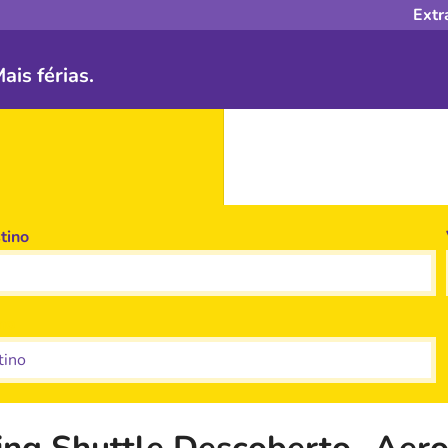
Extr
is férias.
tino
no