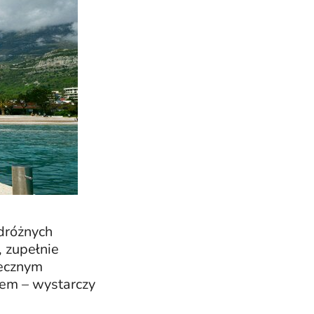
odróżnych
, zupełnie
necznym
żem – wystarczy