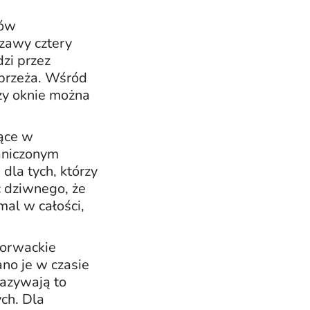
rów
zawy cztery
dzi przez
ybrzeża. Wśród
zy oknie można
zące w
raniczonym
dla tych, którzy
c dziwnego, że
mal w całości,
horwackie
no je w czasie
nazywają to
ch. Dla