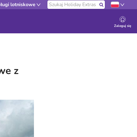
Przeszukaj naszą stronę
ługi lotniskowe
Szukaj
Zaloguj się
we z