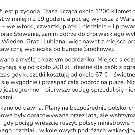
 jest przygodą. Trasa licząca około 1200 kilomet
t w mniej niż 19 godzin, a pociąg wyrusza z Wars
– we wtorki, czwartki, piątki i niedziele – i prowa
ę oraz Słowenię, zanim dotrze do chorwackiego w
 Wiedeń, Graz i Lublana, więc nawet z miejsca pr
kawiczną wycieczkę po Europie Środkowej.
owano z myślą o każdym podróżniku. Miejsca sied
zynają się od około 200 zł, idealne dla osób z og
as gdy kuszetki kosztują od około 67 € – świetne 
się wygodnie i przespać całą podróż na plażę. Ni
 jest ogromne – pierwszy pociąg sprzedał się nie
tkami.
zekano od dawna. Plany na bezpośrednie polsko-c
ejowe były opracowywane przez lata, ale wstrzyma
, gdy pociąg wreszcie ruszył, polscy ministrowie 
ego rozdziału w kolejowych podróżach wakacyjny