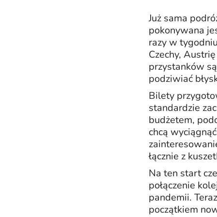
Już sama podróż
pokonywana jes
razy w tygodniu 
Czechy, Austri
przystanków są
podziwiać błys
Bilety przygot
standardzie zac
budżetem, podcz
chcą wyciągnąć 
zainteresowanie
łącznie z kusze
Na ten start c
połączenie kol
pandemii. Teraz
początkiem now