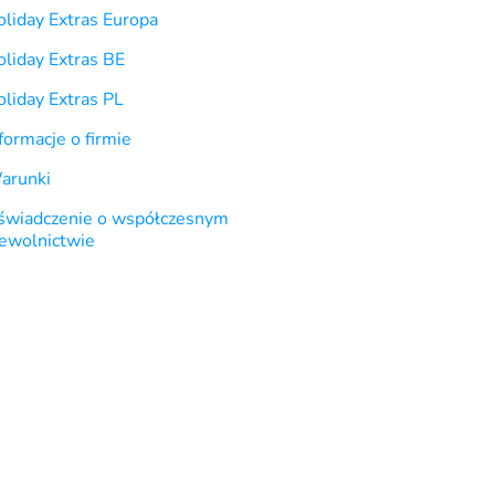
oliday Extras Europa
oliday Extras BE
liday Extras PL
formacje o firmie
arunki
świadczenie o współczesnym
iewolnictwie