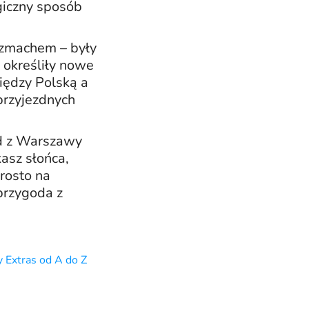
giczny sposób
ozmachem – były
 określiły nowe
iędzy Polską a
przyjezdnych
zd z Warszawy
asz słońca,
rosto na
przygoda z
y Extras od A do Z