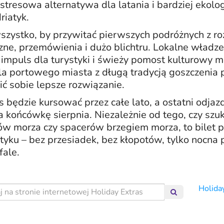
stresowa alternatywa dla latania i bardziej ekolo
riatyk.
wszystko, by przywitać pierwszych podróżnych z r
ne, przemówienia i dużo blichtru. Lokalne władze
 impuls dla turystyki i świeży pomost kulturowy m
la portowego miasta z długą tradycją goszczenia 
ć sobie lepsze rozwiązanie.
s będzie kursować przez całe lato, a ostatni odja
końcówkę sierpnia. Niezależnie od tego, czy szuk
w morza czy spacerów brzegiem morza, to bilet p
yku – bez przesiadek, bez kłopotów, tylko nocna 
ale.
w naszej witrynie
Holida
Szukaj