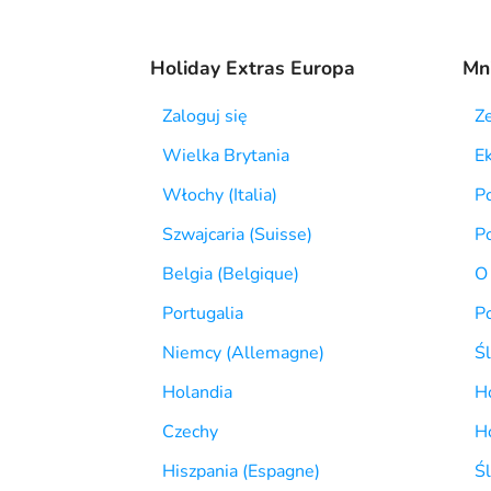
Holiday Extras Europa
Mni
Zaloguj się
Z
Wielka Brytania
E
Włochy (Italia)
Po
Szwajcaria (Suisse)
Po
Belgia (Belgique)
O
Portugalia
P
Niemcy (Allemagne)
Ś
Holandia
Ho
Czechy
H
Hiszpania (Espagne)
Śl