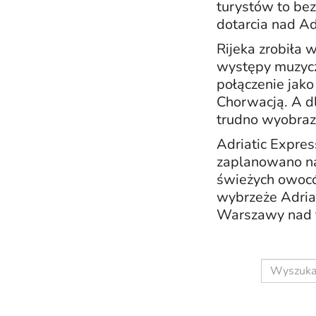
turystów to bez
dotarcia nad Ad
Rijeka zrobiła 
występy muzycz
połączenie jako
Chorwacją. A d
trudno wyobrazi
Adriatic Expres
zaplanowano na 
świeżych owocó
wybrzeże Adriat
Warszawy nad f
Wyszukaj 