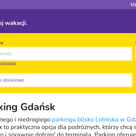
Us
j wakacji.
we
ymieniona
 docelowe
king Gdańsk
ego i niedrogiego
parkingu blisko Lotniska w G
k
to praktyczna opcja dla podróżnych, którzy chcą 
 i sprawnie dotrzeć do terminala. Parking oferuj