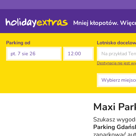
Mniej kłopotów. Więce
Parking od
Lotnisko docelo
pt. 7 sie 26
Destynacja nie jest w
Wybierz miejsce
Maxi Par
Szukasz wygodn
Parking Gdańs
zaparkować auto