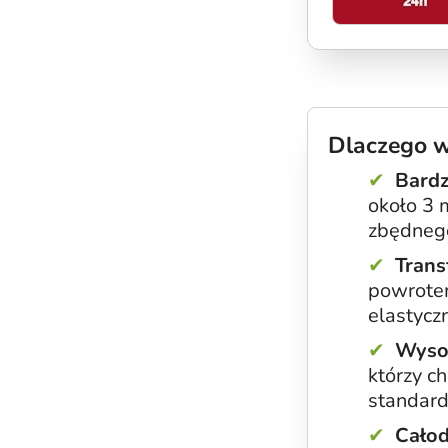
Dlaczego w
Bardz
około 3 
zbędnego
Trans
powrotem
elastycz
Wysok
którzy c
standard
Cało