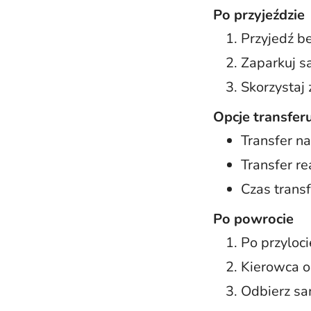
Po przyjeździe
Przyjedź b
Zaparkuj sa
Skorzystaj 
Opcje transfer
Transfer na
Transfer re
Czas trans
Po powrocie
Po przyloci
Kierowca od
Odbierz sa