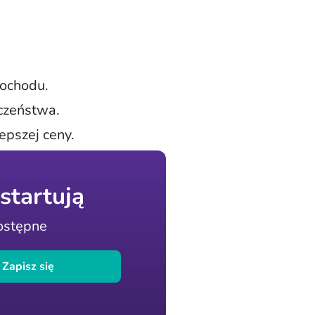
mochodu.
czeństwa.
epszej ceny.
startują
dostępne
Zapisz się