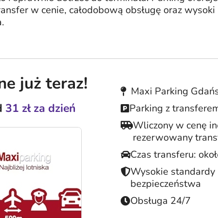
ansfer w cenie, całodobową obsługę oraz wysoki
.
e już teraz!
Maxi Parking Gdań
d
31 zł za dzień
Parking z transferem
Wliczony w cenę i
rezerwowany trans
Czas transferu: oko
Wysokie standardy
bezpieczeństwa
Obsługa 24/7