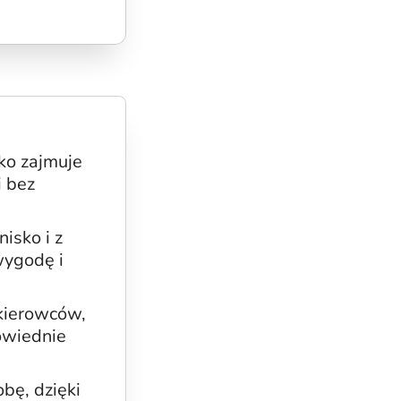
ko zajmuje
i bez
nisko i z
wygodę i
kierowców,
owiednie
bę, dzięki