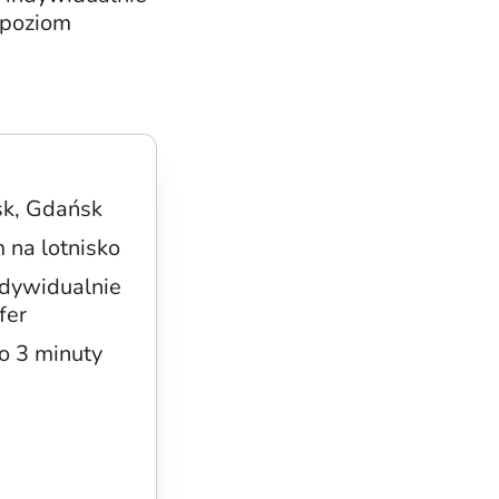
 poziom
sk, Gdańsk
 na lotnisko
ndywidualnie
fer
ło 3 minuty