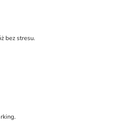
óż bez stresu.
.
rking.