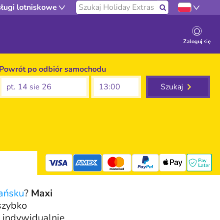
Przeszukaj naszą stronę
ługi lotniskowe
Szukaj
Zaloguj się
Powrót po odbiór samochodu
pt. 14 sie 26
Szukaj
mastercard
dańsku
?
Maxi
szybko
e indywidualnie