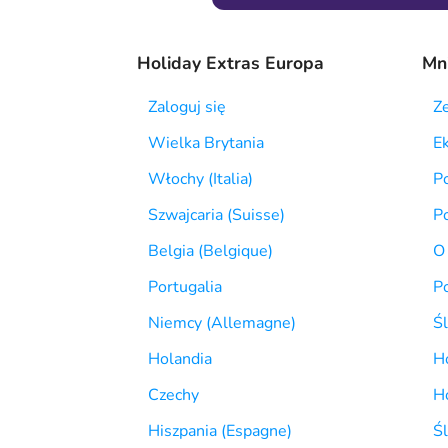
Holiday Extras Europa
Mni
Zaloguj się
Z
Wielka Brytania
E
Włochy (Italia)
Po
Szwajcaria (Suisse)
Po
Belgia (Belgique)
O
Portugalia
P
Niemcy (Allemagne)
Ś
Holandia
Ho
Czechy
H
Hiszpania (Espagne)
Śl