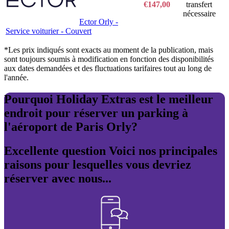
€147,00
transfert
nécessaire
Ector Orly -
Service voiturier - Couvert
*Les prix indiqués sont exacts au moment de la publication, mais
sont toujours soumis à modification en fonction des disponibilités
aux dates demandées et des fluctuations tarifaires tout au long de
l'année.
Pourquoi Holiday Extras est le meilleur
endroit pour réserver un parking à
l'aéroport de Paris Orly?
Excellente question Voici nos principales
raisons pour lesquelles vous devriez
réserver avec nous...