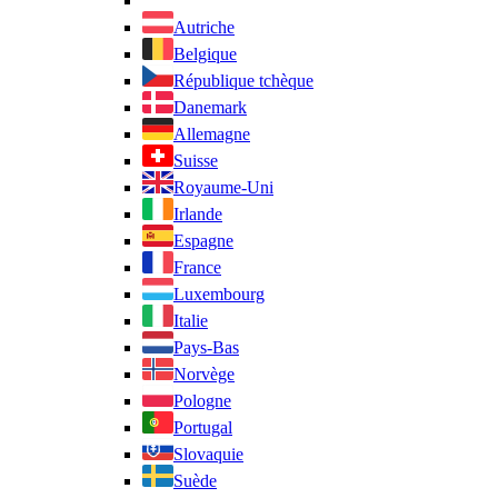
Autriche
Belgique
République tchèque
Danemark
Allemagne
Suisse
Royaume-Uni
Irlande
Espagne
France
Luxembourg
Italie
Pays-Bas
Norvège
Pologne
Portugal
Slovaquie
Suède