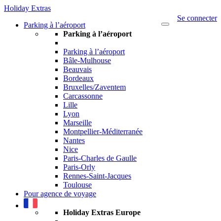
Holiday Extras
Se connecter
Parking à l’aéroport
Toggle
Parking à l’aéroport
navigation
Parking à l’aéroport
Bâle-Mulhouse
Beauvais
Bordeaux
Bruxelles/Zaventem
Carcassonne
Lille
Lyon
Marseille
Montpellier-Méditerranée
Nantes
Nice
Paris-Charles de Gaulle
Paris-Orly
Rennes-Saint-Jacques
Toulouse
Pour agence de voyage
Holiday Extras Europe