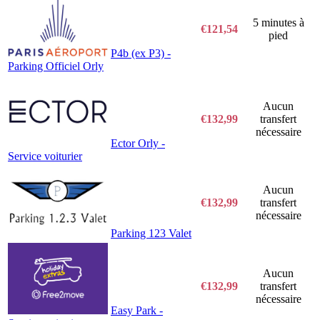
5 minutes à
€121,54
pied
P4b (ex P3) -
Parking Officiel Orly
Aucun
€132,99
transfert
nécessaire
Ector Orly -
Service voiturier
Aucun
€132,99
transfert
nécessaire
Parking 123 Valet
Aucun
€132,99
transfert
nécessaire
Easy Park -