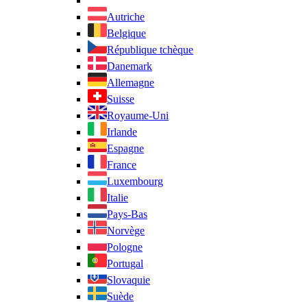
Autriche
Belgique
République tchèque
Danemark
Allemagne
Suisse
Royaume-Uni
Irlande
Espagne
France
Luxembourg
Italie
Pays-Bas
Norvège
Pologne
Portugal
Slovaquie
Suède