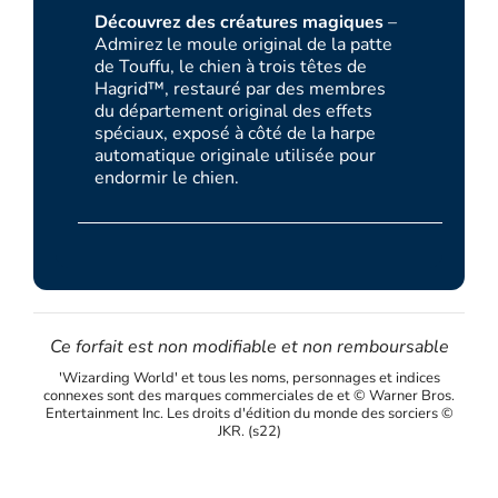
Découvrez des créatures magiques
–
Admirez le moule original de la patte
de Touffu, le chien à trois têtes de
Hagrid™, restauré par des membres
du département original des effets
spéciaux, exposé à côté de la harpe
automatique originale utilisée pour
endormir le chien.
Ce forfait est non modifiable et non remboursable
'Wizarding World' et tous les noms, personnages et indices
connexes sont des marques commerciales de et © Warner Bros.
Entertainment Inc. Les droits d'édition du monde des sorciers ©
JKR. (s22)