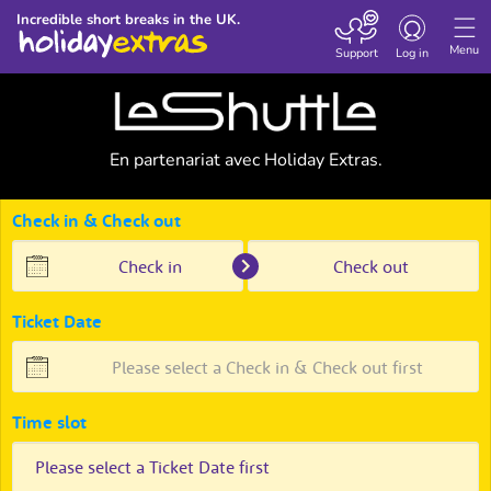
Toggle
Incredible short breaks in the UK.
navigation
Menu
Support
Log in
En partenariat avec Holiday Extras.
Check in & Check out
Press
Press
Ticket Date
the
the
down
down
arrow
arrow
key
key
Press
to
to
Time slot
the
interact
interact
down
with
with
arrow
the
the
key