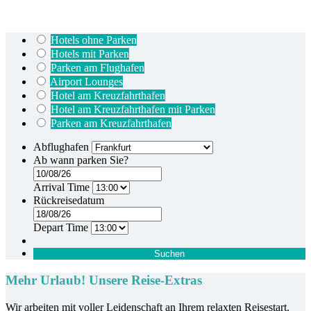
Hotels ohne Parken
Hotels mit Parken
Parken am Flughafen
Airport Lounges
Hotel am Kreuzfahrthafen
Hotel am Kreuzfahrthafen mit Parken
Parken am Kreuzfahrthafen
Abflughafen
Ab wann parken Sie?
Arrival Time
Rückreisedatum
Depart Time
Suchen
Mehr Urlaub! Unsere Reise-Extras
Wir arbeiten mit voller Leidenschaft an Ihrem relaxten Reisestart.