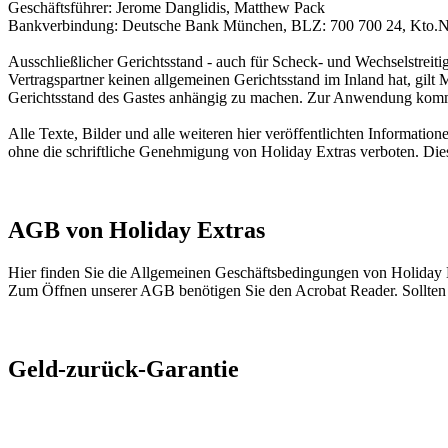
Geschäftsführer: Jerome Danglidis, Matthew Pack
Bankverbindung: Deutsche Bank München, BLZ: 700 700 24, Kto.Nr
Ausschließlicher Gerichtsstand - auch für Scheck- und Wechselstreit
Vertragspartner keinen allgemeinen Gerichtsstand im Inland hat, gil
Gerichtsstand des Gastes anhängig zu machen. Zur Anwendung komm
Alle Texte, Bilder und alle weiteren hier veröffentlichten Informati
ohne die schriftliche Genehmigung von Holiday Extras verboten. Die
AGB von Holiday Extras
Hier finden Sie die Allgemeinen Geschäftsbedingungen von Holiday 
Zum Öffnen unserer AGB benötigen Sie den Acrobat Reader. Sollten Si
Geld-zurück-Garantie
Wenn Ihnen dasselbe Produkt (d.h. Dienstleister, Leistung, Leistu
günstiger angeboten wird, geben wir Ihnen die Übernachtungs- bzw. Pa
d.h. Übernachtung inklusive Parken und zumeist Transfer, nicht jed