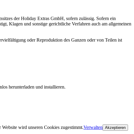
ssitzes der Holiday Extras GmbH, sofern zulässig. Sofern ein
tigt, Klagen und sonstige gerichtliche Verfahren auch am allgemeinen
ervielfältigung oder Reproduktion des Ganzen oder von Teilen ist
los herunterladen und installieren.
isch) innerhalb von 24 Stunden nach Ihrer Buchung anderswo
r Website wird unseren Cookies zugestimmt.
Verwalten
Akzeptieren
, Sleep & Fly-Angebote (Zimmer, Transfer und Parkplatz inklusive),
klusive), d.h. Übernachtung und Transfer OHNE Parken.