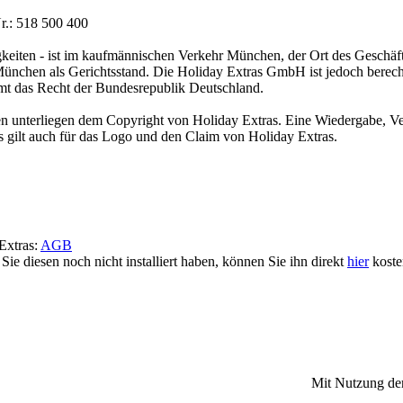
.: 518 500 400
igkeiten - ist im kaufmännischen Verkehr München, der Ort des Geschäft
t München als Gerichtsstand. Die Holiday Extras GmbH ist jedoch berech
t das Recht der Bundesrepublik Deutschland.
onen unterliegen dem Copyright von Holiday Extras. Eine Wiedergabe, V
s gilt auch für das Logo und den Claim von Holiday Extras.
Extras:
AGB
e diesen noch nicht installiert haben, können Sie ihn direkt
hier
kosten
ngszeitraum sowie Umbuchungs- und Stornierungsbedingungen sind ident
Mit Nutzung de
rkleistung kostenfrei. Dies gilt für alle Parkplatz-Angebote und Park
och für Sleep & Fly-Angebote (Zimmer und Transfer ohne Parkplatz in