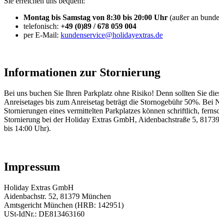
Sie erreichen uns bequem:
Montag bis Samstag von 8:30 bis 20:00 Uhr
(außer an bundes
telefonisch:
+49 (0)89 / 678 059 004
per E-Mail:
kundenservice@holidayextras.de
Informationen zur Stornierung
Bei uns buchen Sie Ihren Parkplatz ohne Risiko! Denn sollten Sie die
Anreisetages bis zum Anreisetag beträgt die Stornogebühr 50%. Bei 
Stornierungen eines vermittelten Parkplatzes können schriftlich, fern
Stornierung bei der Holiday Extras GmbH, Aidenbachstraße 5, 81739
bis 14:00 Uhr).
Impressum
Holiday Extras GmbH
Aidenbachstr. 52, 81379 München
Amtsgericht München (HRB: 142951)
USt-IdNr.: DE813463160