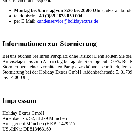
Sie erreichen uns bequem:
Montag bis Samstag von 8:30 bis 20:00 Uhr
(außer an bundes
telefonisch:
+49 (0)89 / 678 059 004
per E-Mail:
kundenservice@holidayextras.de
Informationen zur Stornierung
Bei uns buchen Sie Ihren Parkplatz ohne Risiko! Denn sollten Sie die
Anreisetages bis zum Anreisetag beträgt die Stornogebühr 50%. Bei 
Stornierungen eines vermittelten Parkplatzes können schriftlich, fern
Stornierung bei der Holiday Extras GmbH, Aidenbachstraße 5, 81739
bis 14:00 Uhr).
Impressum
Holiday Extras GmbH
Aidenbachstr. 52, 81379 München
Amtsgericht München (HRB: 142951)
USt-IdNr.: DE813463160