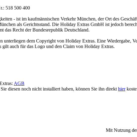
.: 518 500 400
igkeiten - ist im kaufmännischen Verkehr München, der Ort des Geschäft
t München als Gerichtsstand. Die Holiday Extras GmbH ist jedoch berech
t das Recht der Bundesrepublik Deutschland.
onen unterliegen dem Copyright von Holiday Extras. Eine Wiedergabe, V
s gilt auch für das Logo und den Claim von Holiday Extras.
Extras:
AGB
e diesen noch nicht installiert haben, können Sie ihn direkt
hier
kosten
ngszeitraum sowie Umbuchungs- und Stornierungsbedingungen sind ident
Mit Nutzung de
rkleistung kostenfrei. Dies gilt für alle Parkplatz-Angebote und Park
och für Sleep & Fly-Angebote (Zimmer und Transfer ohne Parkplatz in