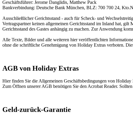
Geschäftsführer: Jerome Danglidis, Matthew Pack
Bankverbindung: Deutsche Bank München, BLZ: 700 700 24, Kto.Nr
Ausschließlicher Gerichtsstand - auch für Scheck- und Wechselstreit
Vertragspartner keinen allgemeinen Gerichtsstand im Inland hat, gil
Gerichtsstand des Gastes anhängig zu machen. Zur Anwendung komm
Alle Texte, Bilder und alle weiteren hier veröffentlichten Informati
ohne die schriftliche Genehmigung von Holiday Extras verboten. Die
AGB von Holiday Extras
Hier finden Sie die Allgemeinen Geschäftsbedingungen von Holiday 
Zum Öffnen unserer AGB benötigen Sie den Acrobat Reader. Sollten Si
Geld-zurück-Garantie
Wenn Ihnen dasselbe Produkt (d.h. Dienstleister, Leistung, Leistu
günstiger angeboten wird, geben wir Ihnen die Übernachtungs- bzw. Pa
d.h. Übernachtung inklusive Parken und zumeist Transfer, nicht jed