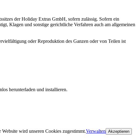
ssitzes der Holiday Extras GmbH, sofern zulässig. Sofern ein
tigt, Klagen und sonstige gerichtliche Verfahren auch am allgemeinen
ervielfältigung oder Reproduktion des Ganzen oder von Teilen ist
los herunterladen und installieren.
isch) innerhalb von 24 Stunden nach Ihrer Buchung anderswo
r Website wird unseren Cookies zugestimmt.
Verwalten
Akzeptieren
, Sleep & Fly-Angebote (Zimmer, Transfer und Parkplatz inklusive),
klusive), d.h. Übernachtung und Transfer OHNE Parken.