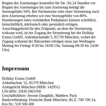
Beginn des Anreisetages kostenfrei für Sie. Ab 24 Stunden vor
Beginn des Anreisetages bis zum Anreisetag beträgt die
Stornogebühr 50%. Bei Nichtanreise oder einer Stornierung nach
dem Anreisetag erheben wir eine Stornogebühr von 80%.
Stornierungen eines vermittelten Parkplatzes können schriftlich,
fernschriftlich, telefonisch oder persönlich erfolgen.
Ausschlaggebend für den Zeitpunkt, an dem die Stornierung
wirksam wird, ist der Zugang der Stornierung bei der Holiday
Extras GmbH, Aidenbachstraße 5, 81739 München, wobei der
Zugang während der Bürozeiten erfolgen muss (an Werktagen
Montag bis Freitag: 8:30 bis 18:00 Uhr, Samstag 08:30 bis 14:00
Uhr).
Impressum
Holiday Extras GmbH
Aidenbachstr. 52, 81379 München
Amtsgericht München (HRB: 142951)
USt-IdNr.: DE813463160
Geschäftsführer: Jerome Danglidis, Matthew Pack
Bankverbindung: Deutsche Bank München, BLZ: 700 700 24,
Kto.Nr.: 518 500 400