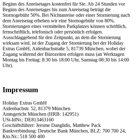
Beginn des Anreisetages kostenfrei für Sie. Ab 24 Stunden vor
Beginn des Anreisetages bis zum Anreisetag beträgt die
Stornogebühr 50%. Bei Nichtanreise oder einer Stornierung nach
dem Anreisetag erheben wir eine Stornogebühr von 80%.
Stornierungen eines vermittelten Parkplatzes können schriftlich,
fernschriftlich, telefonisch oder persönlich erfolgen.
Ausschlaggebend für den Zeitpunkt, an dem die Stornierung
wirksam wird, ist der Zugang der Stornierung bei der Holiday
Extras GmbH, Aidenbachstraße 5, 81739 München, wobei der
Zugang während der Bürozeiten erfolgen muss (an Werktagen
Montag bis Freitag: 8:30 bis 18:00 Uhr, Samstag 08:30 bis 14:00
Uhr).
Impressum
Holiday Extras GmbH
Aidenbachstr. 52, 81379 München
Amtsgericht München (HRB: 142951)
USt-IdNr.: DE813463160
Geschäftsführer: Jerome Danglidis, Matthew Pack
Bankverbindung: Deutsche Bank München, BLZ: 700 700 24,
Kto.Nr.: 518 500 400