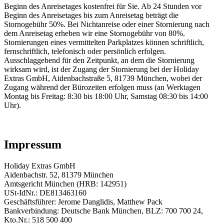
Beginn des Anreisetages kostenfrei für Sie. Ab 24 Stunden vor
Beginn des Anreisetages bis zum Anreisetag beträgt die
Stornogebühr 50%. Bei Nichtanreise oder einer Stornierung nach
dem Anreisetag erheben wir eine Stornogebühr von 80%.
Stornierungen eines vermittelten Parkplatzes können schriftlich,
fernschriftlich, telefonisch oder persönlich erfolgen.
Ausschlaggebend für den Zeitpunkt, an dem die Stornierung
wirksam wird, ist der Zugang der Stornierung bei der Holiday
Extras GmbH, Aidenbachstraße 5, 81739 München, wobei der
Zugang während der Bürozeiten erfolgen muss (an Werktagen
Montag bis Freitag: 8:30 bis 18:00 Uhr, Samstag 08:30 bis 14:00
Uhr).
Impressum
Holiday Extras GmbH
Aidenbachstr. 52, 81379 München
Amtsgericht München (HRB: 142951)
USt-IdNr.: DE813463160
Geschäftsführer: Jerome Danglidis, Matthew Pack
Bankverbindung: Deutsche Bank München, BLZ: 700 700 24,
Kto.Nr.: 518 500 400