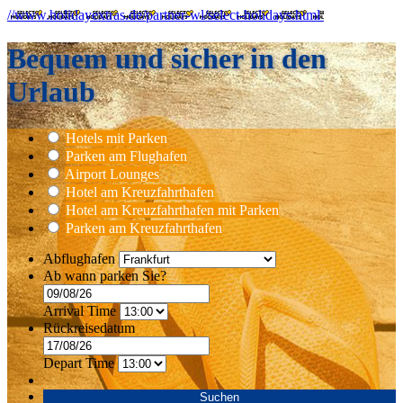
//www.holidayextras.de/partner-wl/select-holidays.html
Bequem und sicher in den
Urlaub
Hotels mit Parken
Parken am Flughafen
Airport Lounges
Hotel am Kreuzfahrthafen
Hotel am Kreuzfahrthafen mit Parken
Parken am Kreuzfahrthafen
Abflughafen
Ab wann parken Sie?
Arrival Time
Rückreisedatum
Depart Time
Suchen