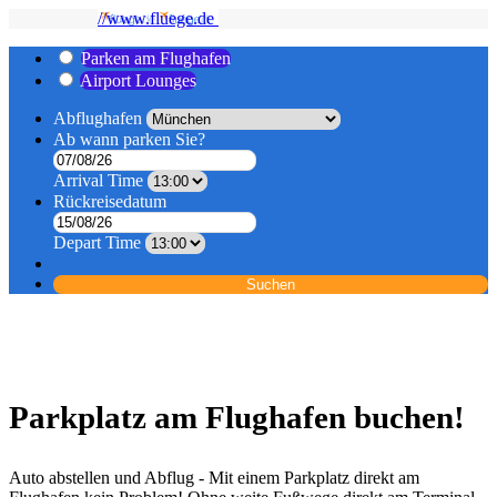
//www.fluege.de
Parken am Flughafen
Airport Lounges
Abflughafen
Ab wann parken Sie?
Arrival Time
Rückreisedatum
Depart Time
Suchen
Parkplatz am Flughafen buchen!
Auto abstellen und Abflug - Mit einem Parkplatz direkt am