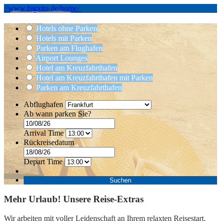
//www.bigxtra.de/home/
Hotels ohne Parken
Hotels mit Parken
Parken am Flughafen
Airport Lounges
Hotel am Kreuzfahrthafen
Hotel am Kreuzfahrthafen mit Parken
Parken am Kreuzfahrthafen
Abflughafen
Ab wann parken Sie?
Arrival Time
Rückreisedatum
Depart Time
Suchen
Mehr Urlaub! Unsere Reise-Extras
Wir arbeiten mit voller Leidenschaft an Ihrem relaxten Reisestart.